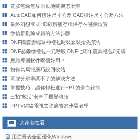
電腦無緣無故自動地關機怎麼辦
AutoCAD如何標注尺寸公差 CAD標注尺寸公差方法
最終幻想零式HD破解版存檔保存在哪個位置
微信群刪除成員的方法步驟
DNF國慶雲端眾神禮包時裝套裝搶先預告
DNF赫爾德禮包一元秒殺 DNF七周年慶典禮包0元購
思維導圖軟件哪個好用？
如何為局域網巧設回收站
電腦分辨率調不了的解決方法
掌握技巧，讓你輕松進行PPT的旁白錄制
三招“救活”安卓手機變磚頭
PPTV網絡電視去除廣告的步驟教學
大家都在看
用注冊表全面優化Windows