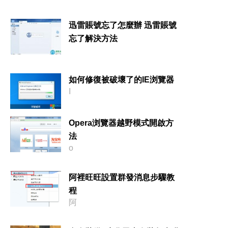
迅雷賬號忘了怎麼辦 迅雷賬號
忘了解決方法
如何修復被破壞了的IE浏覽器
I
Opera浏覽器越野模式開啟方
法
o
阿裡旺旺設置群發消息步驟教
程
阿