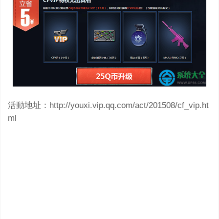
活動地址：http://youxi.vip.qq.com/act/201508/cf_vip.ht
ml