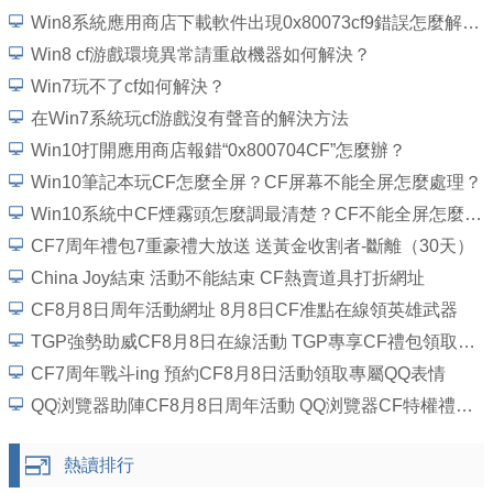
Win8系統應用商店下載軟件出現0x80073cf9錯誤怎麼解決？
Win8 cf游戲環境異常請重啟機器如何解決？
Win7玩不了cf如何解決？
在Win7系統玩cf游戲沒有聲音的解決方法
Win10打開應用商店報錯“0x800704CF”怎麼辦？
Win10筆記本玩CF怎麼全屏？CF屏幕不能全屏怎麼處理？
Win10系統中CF煙霧頭怎麼調最清楚？CF不能全屏怎麼解決？
CF7周年禮包7重豪禮大放送 送黃金收割者-斷離（30天）
China Joy結束 活動不能結束 CF熱賣道具打折網址
CF8月8日周年活動網址 8月8日CF准點在線領英雄武器
TGP強勢助威CF8月8日在線活動 TGP專享CF禮包領取網址
CF7周年戰斗ing 預約CF8月8日活動領取專屬QQ表情
QQ浏覽器助陣CF8月8日周年活動 QQ浏覽器CF特權禮包領取地址
熱讀排行