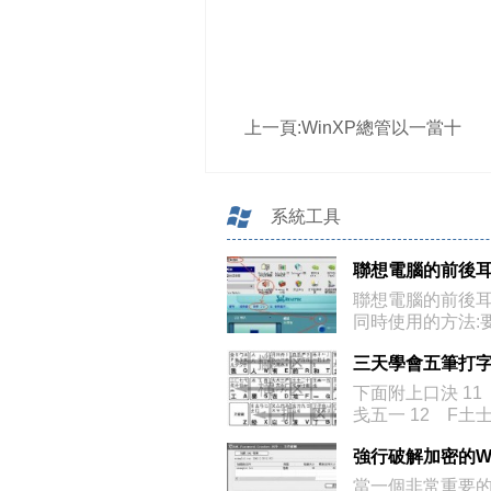
上一頁:
WinXP總管以一當十
系統工具
聯想電腦的前後
同時使用的方法:
插孔檢測
下面附上口決 11
戋五一 12 F土
強行破解加密的Wi
當一個非常重要的