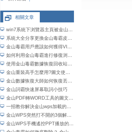
相關文章
win7系統下浏覽器主頁被金山毒霸導航劫持的兩種解決方法
系統大全分享更換金山毒霸皮膚的方法
金山毒霸用戶應該如何獲得VIP服務
如何利用金山毒霸進行修復浏覽器軟件
使用金山毒霸數據恢復回收站刪除文件
金山重裝高手怎麼用?圖文使用教程！
金山數據恢復大師如何恢復丟失數據
金山詞霸快速屏幕取詞小技巧
金山PDF轉WORD工具的圖文步驟教程
一招教你解決金山wps加載的視頻不能播放的問題
金山WPS突然打不開的3個解決方案
金山WPS手機遙控PPT播放的方法