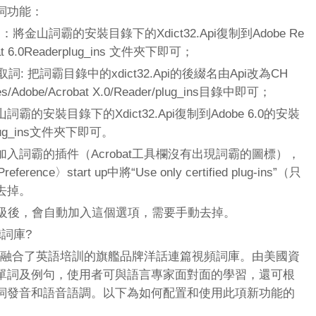
詞功能：
取詞：將金山詞霸的安裝目錄下的Xdict32.Api復制到Adobe Re
at 6.0Readerplug_ins 文件夾下即可；
版取詞: 把詞霸目錄中的xdict32.Api的後綴名由Api改為CH
/Adobe/Acrobat X.0/Reader/plug_ins目錄中即可；
詞霸的安裝目錄下的Xdict32.Api復制到Adobe 6.0的安裝
atplug_ins文件夾下即可。
詞霸的插件（Acrobat工具欄沒有出現詞霸的圖標），
rence〉start up中將“Use only certified plug-ins”（只
去掉。
在線升級後，會自動加入這個選項，需要手動去掉。
詞庫?
》融合了英語培訓的旗艦品牌洋話連篇視頻詞庫。由美國資
單詞及例句，使用者可與語言專家面對面的學習，還可根
詞發音和語音語調。以下為如何配置和使用此項新功能的