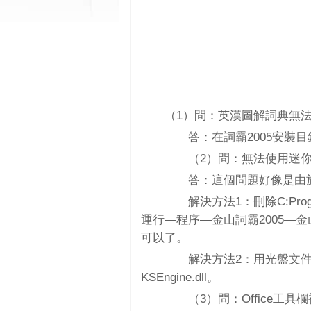
（1）問：英漢圖解詞典無
答：在詞霸2005安裝目
（2）問：無法使用迷你
答：這個問題好像是由於
解決方法1：刪除C:Progr答m
運行—程序—金山詞霸2005—
可以了。
解決方法2：用光盤文件替換C:Pro
KSEngine.dll。
（3）問：Office工具