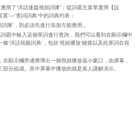
用了‘洋話連篇視頻詞庫’；從詞霸主菜單選擇【設
設置’—‘查詞詞典’中的詞典列表；
詞庫’，則必須先進行添加方能應用.。
，在詞霸中輸入這個單詞進行查詢，我們可以看到在顯示欄中
條‘洋話視聽詞典’，包括‘視頻播放’鏈接以及此單詞在視
，在顯示欄旁邊將彈出一個視頻播放器小窗口，由屏幕，
三部分組成。其中屏幕中播放的就是真人講解演示。