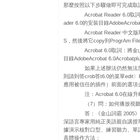
那麼按照以下步驟做即可完成取
Acrobat Reader 6.0
ader 6.0的安裝目錄AdobeAcrob
Acrobat Reader 中文
S，然後將它copy到ProgrAm Files
Acrobat 6.0取詞：將金山
目錄AdobeAcrobat 6.0Acrob
如果上述辦法仍然無法加入
則請到答crob答t6.0的菜單edit〉Prefe
應用被信任的插件）前面的選項
注：Acrobat 6.0
（7）問：如何播放視聽
答：《金山詞霸 2005
深語言專家用純正美語親自講授
據演示核對口型、練習聽力、單
具體操作方法：