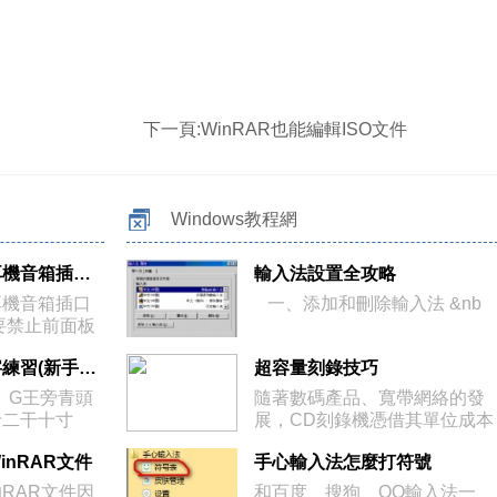
下一頁:
WinRAR也能編輯ISO文件
Windows教程網
聯想電腦的前後耳機音箱插口同時使用的方法
輸入法設置全攻略
耳機音箱插口
一、添加和刪除輸入法 &nb
要禁止前面板
三天學會五筆打字練習(新手教程)
超容量刻錄技巧
 G王旁青頭
隨著數碼產品、寬帶網絡的發
士二干十寸
展，CD刻錄機憑借其單位成本
最低、存儲
nRAR文件
手心輸入法怎麼打符號
RAR文件因
和百度、搜狗、QQ輸入法一