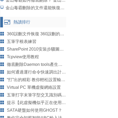
金山毒霸如何徹底刪除？ 金山毒霸徹底刪除方法
金山毒霸刪除的文件還能恢復嗎？金山毒霸恢復刪除件教程
熱讀排行
360誤刪文件恢復 360誤刪的文件怎麼恢復
五筆字根表練習
SharePoint 2010安裝步驟圖解新手教程
Tcpview使用教程
徹底刪除Daemon tools產生的虛擬光驅
如何通過運行命令快速調出計算器
“打”出的精彩 教你輕松設置輸入法
Virtual PC 單機虛擬網絡設置
五筆打字末筆字型交叉識別碼怎麼用
提示【此虛擬機似乎正在使用中】,虛擬機不能打開問題解決
SATA硬盤如何使用GHOST？
教你完全卸載智能ABC輸入法