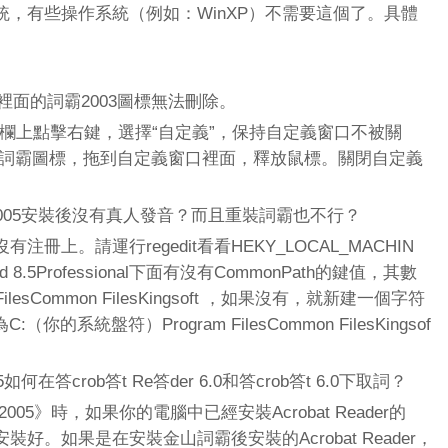
有些操作系統（例如：WinXP）不需要這個了。具體
裡面的詞霸2003圖標無法刪除。
欄上點擊右鍵，選擇“自定義”，保持自定義窗口不被關
的詞霸圖標，拖到自定義窗口裡面，釋放鼠標。關閉自定義
05安裝後沒有真人發音？而且重裝詞霸也不行？
。請運行regedit看看HEKY_LOCAL_MACHIN
word 8.5Professional下面有沒有CommonPath的鍵值，其數
lesCommon FilesKingsoft ，如果沒有，就新建一個字符
你的系統盤符）Program FilesCommon FilesKingsof
答crob答t Re答der 6.0和答crob答t 6.0下取詞？
》時，如果你的電腦中已經安裝Acrobat Reader的
好。如果是在安裝金山詞霸後安裝的Acrobat Reader，