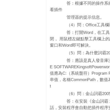
答：根據不同的操作系統，
看插件
管理器的提示信息。
（4）問：Office工具欄
答：打開Word，在工具
閉， 用鼠標左鍵點擊工具欄上
窗口和Word即可解決。
（5）問：為什麼詞霸20
答：應該是真人發音庫沒有注冊上
E SOFTWAREKingsoftPower
值應為C:（系統盤符）Program Fi
串值，名稱CommonPath，數值為C:（
t
（6）問：金山詞霸2005如何在
答：在安裝《金山詞霸 2005
話，安裝程序會自動把插件程序安裝