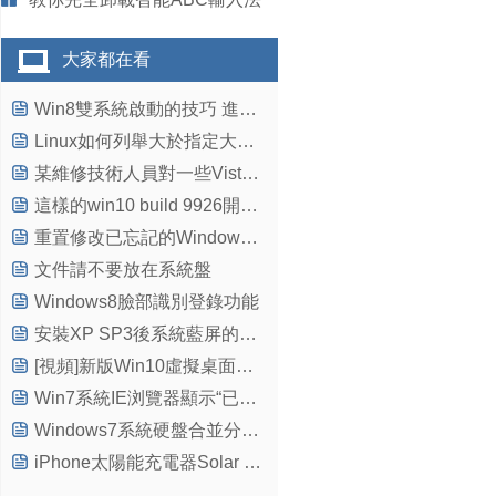
大家都在看
Win8雙系統啟動的技巧 進入Win7無需重啟
Linux如何列舉大於指定大小文件的所在目錄
某維修技術人員對一些Vista下常見軟硬件問題的解答
這樣的win10 build 9926開始菜單和開始屏幕 喜歡不？
重置修改已忘記的Windows 7登錄密碼方法教程
文件請不要放在系統盤
Windows8臉部識別登錄功能
安裝XP SP3後系統藍屏的解決辦法
[視頻]新版Win10虛擬桌面切換功能Task View有哪些改進？
Win7系統IE浏覽器顯示“已完畢，但網頁上有錯誤”怎麼解決
Windows7系統硬盤合並分區的方法
iPhone太陽能充電器Solar Window