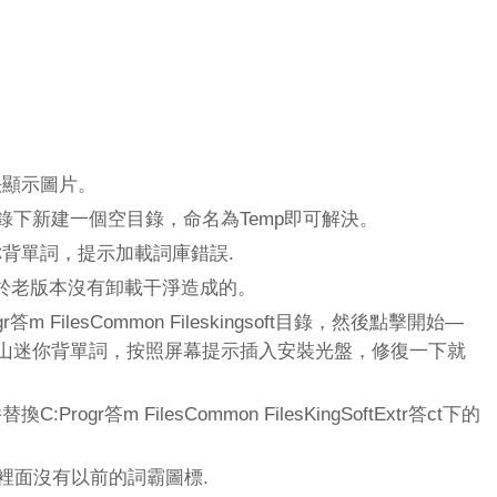
法顯示圖片。
錄下新建一個空目錄，命名為Temp即可解決。
背單詞，提示加載詞庫錯誤.
老版本沒有卸載干淨造成的。
 FilesCommon Fileskingsoft目錄，然後點擊開始—
金山迷你背單詞，按照屏幕提示插入安裝光盤，修復一下就
gr答m FilesCommon FilesKingSoftExtr答ct下的
欄裡面沒有以前的詞霸圖標.