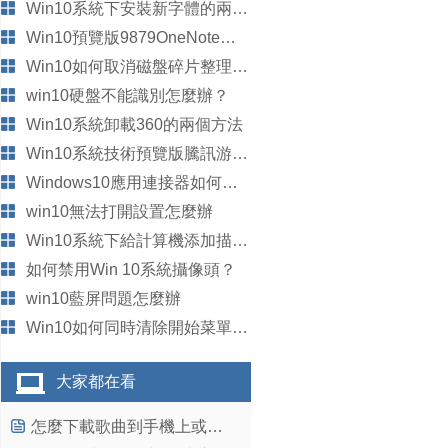
Win10系統下安裝新字體的兩種方法
Win10預覽版9879OneNote、Mail和Reade無法更新的處理方法
Win10如何取消磁盤碎片整理計劃
win10硬盤不能識別怎麼辦？
Win10系統卸載360的兩個方法
Win10系統技術預覽版騰訊游戲玩不了怎麼辦？
Windows10應用連接器如何使用
win10無法打開設置怎麼辦
Win10系統下給計算機添加描述的小技巧
如何禁用Win 10系統攝像頭？
win10藍屏問題怎麼辦
Win10如何同時清除開始菜單全部動態磁貼消息？
大家都在看
怎麼下載歌曲到手機上或是MP3，MP4裡或如何下載歌曲