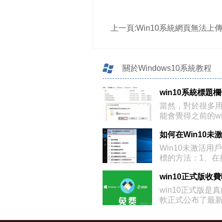
上一頁:
Win10系統網頁無法上傳圖片
關於Windows10系統教程
win10系統標題
當然，對於很多
能會覺得之前的wi
Win10未激活用
標的方法：1、在
win10正式版收
win10正式版是
軟正式公布了最新