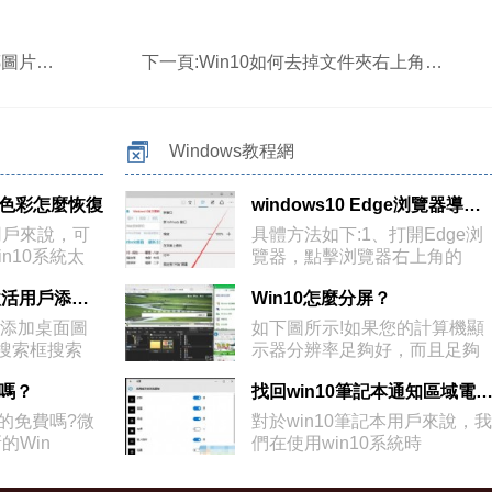
如何解決
下一頁:
Win10如何去掉文件夾右上角的藍色雙向箭頭
Windows教程網
欄色彩怎麼恢復
windows10 Edge浏覽器導入收藏夾的技巧
用戶來說，可
具體方法如下:1、打開Edge浏
n10系統太
覽器，點擊浏覽器右上角的
如何在Win10未激活用戶添加桌面圖標？
Win10怎麼分屏？
戶添加桌面圖
如下圖所示!如果您的計算機顯
搜索框搜索
示器分辨率足夠好，而且足夠
大
費嗎？
找回win10筆記本通知區域電源圖標的操作
真的免費嗎?微
對於win10筆記本用戶來說，我
的Win
們在使用win10系統時