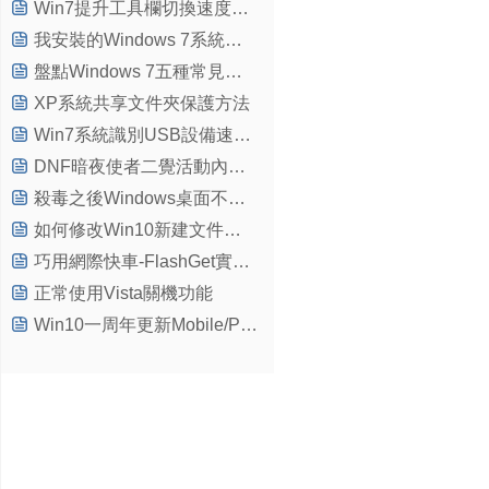
Win7提升工具欄切換速度的方法(適合頁游用戶們)
我安裝的Windows 7系統會黑屏嗎？
盤點Windows 7五種常見故障及有效解決辦法
XP系統共享文件夾保護方法
Win7系統識別USB設備速度緩慢怎麼辦？Win7系統識別USB設備速度緩慢的解決方法
DNF暗夜使者二覺活動內容介紹及網址分享
殺毒之後Windows桌面不顯示的原因及解決方法
如何修改Win10新建文件夾的默認命名方式？
巧用網際快車-FlashGet實現自動關機
正常使用Vista關機功能
Win10一周年更新Mobile/PC版中應用商店出現火星文亂碼