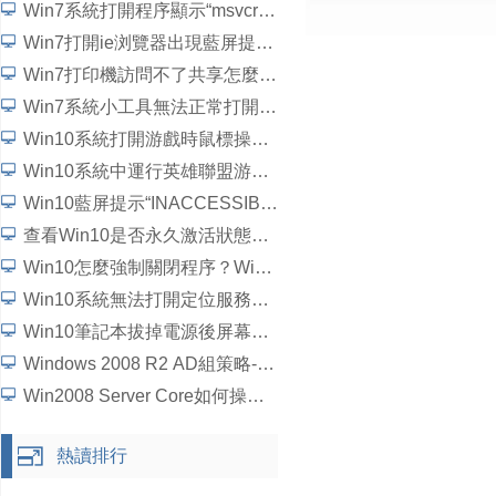
Win7系統打開程序顯示“msvcrtd.dll丟失無法啟動程序”怎麼解決
Win7打開ie浏覽器出現藍屏提示“錯誤代碼c0000145”如何解決？
Win7打印機訪問不了共享怎麼辦？
Win7系統小工具無法正常打開如何解決？
Win10系統打開游戲時鼠標操作延遲了怎麼解決？
Win10系統中運行英雄聯盟游戲崩潰、閃退問題怎麼解決？
Win10藍屏提示“INACCESSIBLE_BOOT_DEVICE”怎麼處理？
查看Win10是否永久激活狀態的方法
Win10怎麼強制關閉程序？Win10強行關閉電腦程序的方法
Win10系統無法打開定位服務怎麼辦？
Win10筆記本拔掉電源後屏幕變暗如何解決？
Windows 2008 R2 AD組策略-統一域用戶桌面背景詳細圖文教程
Win2008 Server Core如何操作？5個步驟學會Win2008 Server Core操作
熱讀排行