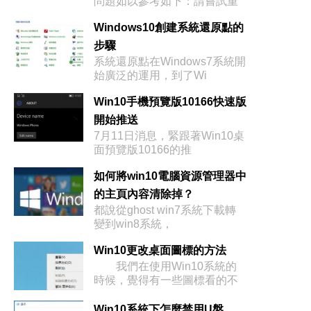
問題如以參考如下：請嘗試重
新安
Windows10創建系統還原點的
步驟
系統還原點在Windows7系統開
始廣泛的運用，到了Wi
Win10手機預覽版10166快速版
開始推送
7月11日消息，緊跟著Win10桌
面預覽版10166的推
如何將win10電腦資源管理器中
的主頁內容清除掉？
都說從ghost win7系統下載轉
變到win8系統，
Win10更改桌面圖標的方法
我們在使用Win10系統的
時候，覺得有一些圖標看的不
爽，
Win10系統下怎麼禁用U盤