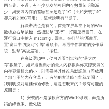
兩百兆。不過，有不少朋友的可用內存數量卻明顯減
少，與安裝內存的差額甚至超過了1G（比如安裝了4G
卻只有2.88G可用），這就說明有問題了。
解決辦法也是有的，首先在屏幕左下角的Win
徽標處右擊鼠標，然後點擊“運行”，打開運行窗口。在
運行窗口中輸入 msconfig，回車。在打開的“系統配
置”窗口中切換到“引導”選項卡。再選中你當前的操作系
統，點擊“高級選項。。.”按鈕。
在高級選項中，便可以看到當前的“最大內
存”數量了。如果這裡顯示的最大內存數與你實際安裝的
內存容量相比偏小，則需要將其修改為默認值（即啟用
全部可用的內存容量）。有的朋友這時可能就要問了，
我明明沒對這裡作過修改，這是怎麼來的？最有可能的
原因是：
1）安裝的不是微軟官方的Win10系統，而是所
謂的綠色版、優化版