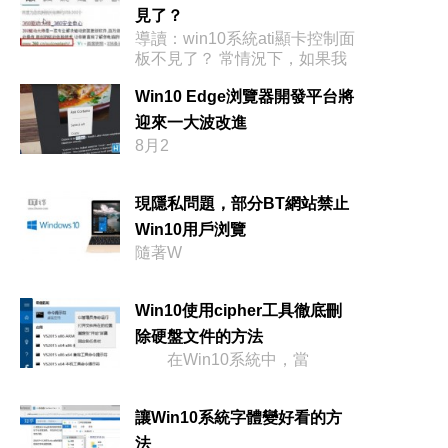
見了？
導讀：win10系統ati顯卡控制面
板不見了？ 常情況下，如果我
Win10 Edge浏覽器開發平台將
迎來一大波改進
8月2
現隱私問題，部分BT網站禁止
Win10用戶浏覽
隨著W
Win10使用cipher工具徹底刪
除硬盤文件的方法
在Win10系統中，當
讓Win10系統字體變好看的方
法