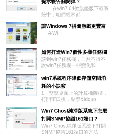
提示報告關閉掉？
在win7 64位旗艦版下載系
統中，咱們經常都
讓Windows 7拼圖游戲更豐富
在Wi
如何打造Win7個性多樣任務欄
談到win7任務欄，自然不得不
說win7任務欄一些變化和
win7系統程序降低存儲空間消
耗的小訣竅
1、雙擊桌面上的計算機圖標，
打開窗口後，點擊&ldquo
Win7 Ghost純淨版系統下怎麼
打開SNMP協議161端口？
Win7 Ghost純淨版系統下打開
SNMP協議161端口的方法