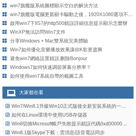
win7旗艦版系統圖標顯示空白的解決方法
win7旗艦版電腦更新顯卡驅動之後，1920X1080選項不見了怎麼辦？
啟用win7下IIS7的http500錯誤詳細信息提示顯示怎麼辦
WinXP無法訪問Win7文件
分享Windows + Mac雙系統完美體驗
Win7如何優化音樂播放效果讓你K歌更盡興
避免win7網絡設置錯誤,刪除Bonjour
Windows7如何快速調節屏幕分辨率？
如何使用win7系統自帶的截圖工具
大家都在看
Win7/Win8.1升級Win10正式版後全新安裝系統的一些注意事項
如何在Linux環境中使用USB存儲器
Win8切換Microsoft帳戶失敗提示錯誤代碼0xd00000bb怎麼辦?
Win8.1版Skype下載：雲消息/語音電話同步