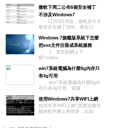
微軟下周二公布6個安全補丁
不涉及Windows7
11月6日消息，微軟於今天
發布安全補丁預告，將在11
Windows 7旗艦版系統下怎麼
把exe文件注冊成系統服務
1、首先到網上下
載“instsrv.
win7系統電腦為什麼8g內存只
有4g可用
win7系統電腦為什麼8g內
存只有4g可用，電腦
使用Windows7共享WIFI上網
如何共享WIFI上網?其實這種功
能的軟件網上有很多，比如