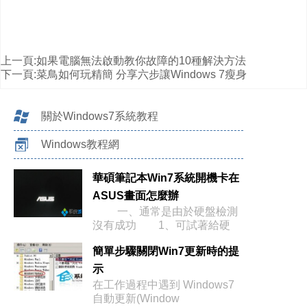
上一頁:
如果電腦無法啟動教你故障的10種解決方法
下一頁:
菜鳥如何玩精簡 分享六步讓Windows 7瘦身
關於Windows7系統教程
Windows教程網
華碩筆記本Win7系統開機卡在
ASUS畫面怎麼辦
一、通常是由於硬盤檢測
沒有成功 1、可試著給硬
簡單步驟關閉Win7更新時的提
示
在工作過程中遇到 Windows7
自動更新(Window