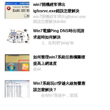
後去買張
win7開機經常彈出
igfxsrvc.exe錯誤怎麼解決
win7開機經常彈出igfxsrvc.exe
錯誤怎麼解決&nbs
Win7電腦Ping DNS時出現請
求超時如何解決
1、在利用“ping”命
如何整理win7系統任務欄圖標
提高上網速度
在wi
Win7系統玩cf穿越火線無響應
該怎麼解決？
在Win7系統中，當我