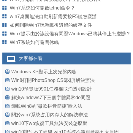
Win7系統如何開啟telnet命令？
win7桌面無法自動刷新需要按F5鍵怎麼辦
如何刪除Win7玩游戲後遺留的緩存文件
Win7提示由於該設備有問題Windows已將其停止怎麼辦？
Win7系統如何關閉休眠
大家都在看
Windows XP顯示上次光盤內容
Win8打開PhotoShop CS6閃屏解決辦法
win10預覽版9901任務欄取消透明設計
解決windows7下三個字體異常de問題
卸載Win8的“微軟拼音簡捷”輸入法
關於win7系統占用內存大的解決辦法
win10下wp恢復工具無法安裝怎麼辦
win10識別不了硬盤 win10系統不識別硬盤五大原因