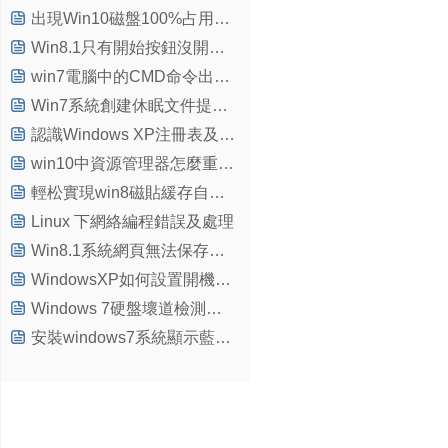
出現Win10磁盤100%占用問題怎麼辦？Win10磁盤占用100%解決方法匯總
Win8.1只有開始按鈕沒開始菜單很雞肋
win7電腦中的CMD命令出錯怎麼辦
Win7系統創建休眠文件提示錯誤代碼0xc000007f的解決方法
認識Windows XP注冊表及注冊表實戰案例
win10中資源管理器怎麼重啟？
輕松實現win8磁貼緩存自動化清理的絕招
Linux 下網絡編程錯誤及處理
Win8.1系統網頁無法保存用戶密碼怎麼辦？
WindowsXP如何設置開機立即撥號上網
Windows 7硬盤壞道檢測方法
安裝windows7系統顯示藍屏錯誤代碼0x0000007E的解決方法