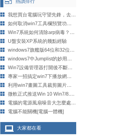
熱讀排行
我想買台電腦玩守望先鋒，去哪裡買比較好啊？推薦一下
如何取消win7工具欄預覽功能？
Win7系統如何清除arp病毒？使用命令查殺arp病毒的方法
U盤安裝XP系統的幾點經驗
windows7旗艦版64位和32位的區別有哪些
windows7中Jumplist的妙用以及如何取消該功能
Win7設備管理器打開後不斷刷新怎麼辦?
專家一招搞定win7下播放網頁視頻無聲問題
利用win7畫圖工具裁剪圖片的方法
微軟正式推送Win 10 Win7/8.1免費 可返回舊版本
電腦的電源風扇噪音大怎麼處理？
電腦不能關機[電腦一體機]
大家都在看