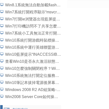
Win8.1系統無法自動加載flash插件如何解決？
Win7系統打開程序顯示“msvcrtd.dll丟失無法啟動程序”怎麼解決
Win7打開ie浏覽器出現藍屏提示“錯誤代碼c0000145”如何解決？
Win7打印機訪問不了共享怎麼辦？
Win7系統小工具無法正常打開如何解決？
Win10系統打開游戲時鼠標操作延遲了怎麼解決？
Win10系統中運行英雄聯盟游戲崩潰、閃退問題怎麼解決？
Win10藍屏提示“INACCESSIBLE_BOOT_DEVICE”怎麼處理？
查看Win10是否永久激活狀態的方法
Win10怎麼強制關閉程序？Win10強行關閉電腦程序的方法
Win10系統無法打開定位服務怎麼辦？
Win10筆記本拔掉電源後屏幕變暗如何解決？
Windows 2008 R2 AD組策略-統一域用戶桌面背景詳細圖文教程
Win2008 Server Core如何操作？5個步驟學會Win2008 Server Core操作