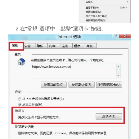
2.在“常規”選項中，點擊“選項卡”按鈕。