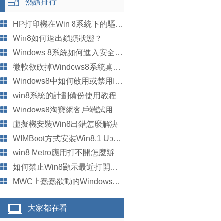
熱讀排行
HP打印機在Win 8系統下的驅動程序類型
Win8如何退出鎖頻狀態？
Windows 8系統如何進入安全模式技巧
微軟欲砍掉Windows8系統桌面小工具
Windows8中如何啟用或禁用IE保護模式
win8系統的計劃備份使用教程
Windows8淘寶網客戶端試用
虛擬機安裝Win8出錯怎麼解決
WIMBoot方式安裝Win8.1 Update方法
win8 Metro應用打不開怎麼辦
如何禁止Win8顯示最近打開的文件
MWC上蠢蠢欲動的Windows8 beta
大家都在看