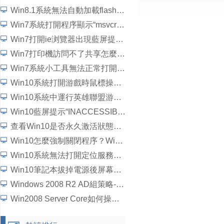
Win8.1系統無法自動加載flash插件如何解決？
Win7系統打開程序顯示“msvcrtd.dll丟失無法啟動程序”怎麼解決
Win7打開ie浏覽器出現藍屏提示“錯誤代碼c0000145”如何解決？
Win7打印機訪問不了共享怎麼辦？
Win7系統小工具無法正常打開如何解決？
Win10系統打開游戲時鼠標操作延遲了怎麼解決？
Win10系統中運行英雄聯盟游戲崩潰、閃退問題怎麼解決？
Win10藍屏提示“INACCESSIBLE_BOOT_DEVICE”怎麼處理？
查看Win10是否永久激活狀態的方法
Win10怎麼強制關閉程序？Win10強行關閉電腦程序的方法
Win10系統無法打開定位服務怎麼辦？
Win10筆記本拔掉電源後屏幕變暗如何解決？
Windows 2008 R2 AD組策略-統一域用戶桌面背景詳細圖文教程
Win2008 Server Core如何操作？5個步驟學會Win2008 Server Core操作