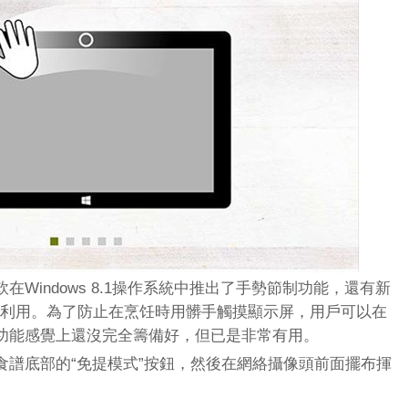
Windows 8.1操作系統中推出了手勢節制功能，還有新
物以及飲料)利用。為了防止在烹饪時用髒手觸摸顯示屏，用戶可以在
功能感覺上還沒完全籌備好，但已是非常有用。
食譜底部的“免提模式”按鈕，然後在網絡攝像頭前面擺布揮