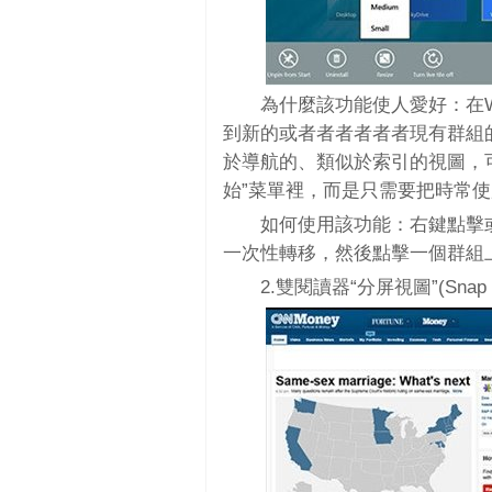
為什麼該功能使人愛好：在Wi
到新的或者者者者者者現有群組
於導航的、類似於索引的視圖，
始”菜單裡，而是只需要把時常
如何使用該功能：右鍵點擊
一次性轉移，然後點擊一個群組
2.雙閱讀器“分屏視圖”(Snap V