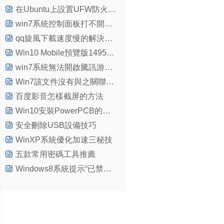
在Ubuntu上設置UFW防火牆的步驟
win7系統控制面板打不開的原因和解決方法
qq旋風下載速度慢的解決方法
Win10 Mobile預覽版14951上手體驗和演示視頻
win7系統無法開啟騰訊游戲怎麼辦
Win7該文件沒有與之關聯的程序來執行操作怎麼辦
百度影音怎樣截屏的方法
Win10安裝PowerPCB的詳細教程
安全刪除USB設備技巧
WinXP系統優化加速三秘技
五款常用密碼工具推薦
Windows8系統提示“已禁用IME”有什麼影響