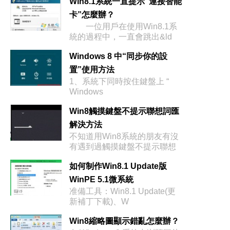
Win8.1系統一直提示“連接智能
卡”怎麼辦？
一位用戶在使用Win8.1系
統的過程中，一直會跳出&ld
Windows 8 中“同步你的設
置”使用方法
1、系統下同時按住鍵盤上 “
Windows
Win8觸摸鍵盤不提示聯想詞匯
解決方法
不知道用Win8系統的朋友有沒
有遇到過觸摸鍵盤不提示聯想
如何制作Win8.1 Update版
WinPE 5.1微系統
准備工具：Win8.1 Update(更
新補丁下載)、W
Win8縮略圖顯示錯亂怎麼辦？