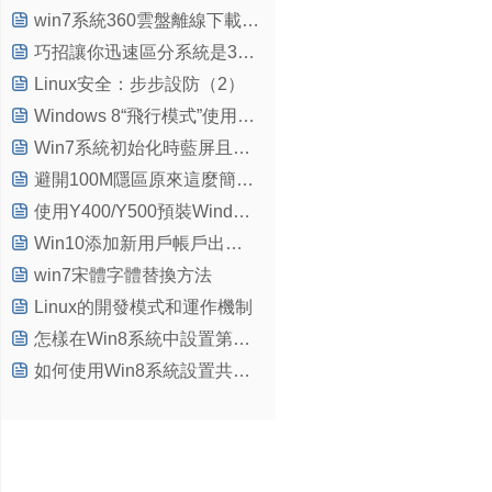
win7系統360雲盤離線下載功能的使用方法介紹
巧招讓你迅速區分系統是32位?還是64位?
Linux安全：步步設防（2）
Windows 8“飛行模式”使用方法
Win7系統初始化時藍屏且提示0x0000007B錯誤代碼的原因及解決方法
避開100M隱區原來這麼簡單，何需復雜化！
使用Y400/Y500預裝Windows 8的系統下無線受限無法上網問題解決方法
Win10添加新用戶帳戶出現閃退怎麼辦？
win7宋體字體替換方法
Linux的開發模式和運作機制
怎樣在Win8系統中設置第三方浏覽器為默認浏覽器
如何使用Win8系統設置共享文件