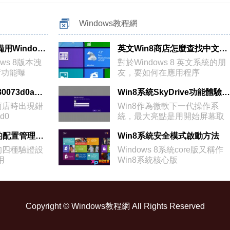
Windows教程網
Win8可擁有多個備用Windows安裝文件
英文Win8商店怎麼查找中文軟件？
s 8版本洩
對於Windows 8 英文系統的朋
新功能曝
友，要如何在應用程序
Win8應用商店0x80073d0a錯誤解決方法
Win8系統SkyDrive功能體驗 方便存儲
商店時出現錯
Win8作為微軟下一代操作系
d0
統，最大亮點是用開始屏幕取
代
Win8.1用戶賬戶的配置管理教程
Win8系統安全模式啟動方法
戶的四種驗證設
Windows 8系統core版又稱作
用
Win8系統核心版
Copyright ©
Windows教程網
All Rights Reserved