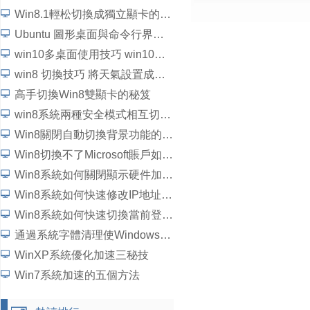
Win8.1輕松切換成獨立顯卡的方法
Ubuntu 圖形桌面與命令行界面 切換快捷鍵
win10多桌面使用技巧 win10多桌面切換快捷鍵是什麼
win8 切換技巧 將天氣設置成攝氏度
高手切換Win8雙顯卡的秘笈
win8系統兩種安全模式相互切換技巧
Win8關閉自動切換背景功能的方法
Win8切換不了Microsoft賬戶如何處理？
Win8系統如何關閉顯示硬件加速？
Win8系統如何快速修改IP地址？一鍵切換IP地址bat制作
Win8系統如何快速切換當前登錄帳戶？
通過系統字體清理使Windows7開機加速[圖]
WinXP系統優化加速三秘技
Win7系統加速的五個方法