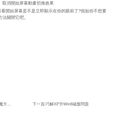
取消開始屏幕動畫切換效果
看看開始屏幕是不是立即顯示在你的眼前了?假如你不想要
方法關閉它吧。
搞定它
下一頁:
巧解XP升Win8磁盤問題