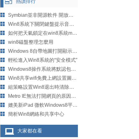
熱讀排行
Symbian並非開源軟件 開放僅限企業
Win8系統下關閉鍵盤提示音的方法
如何把天氣鎖定在win8系統metro界面中
win8磁盤整理怎麼用
Windows 8自帶地圖打開顯示英文
輕松進入Win8系統的“安全模式”
Windows8操作系統將默認包含反惡意軟件功能
Win8共享wifi免費上網設置圖文教程
組策略設置Win8退出時清除動態磁貼過期通知
Metro IE無法打開網頁的原因分析及解決方法
媲美新iPad 微軟Windows8平板PPI也很高
簡析Win8網絡和共享中心
大家都在看