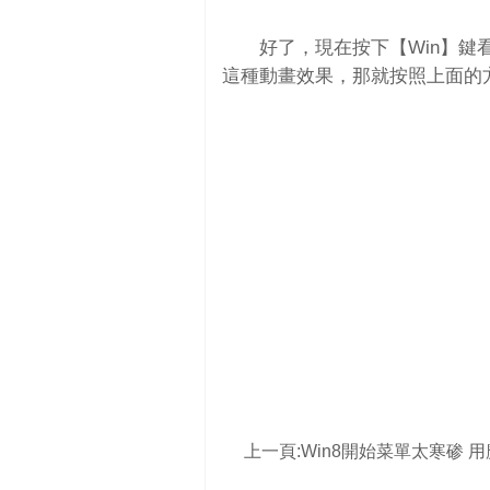
好了，現在按下【Win】鍵
這種動畫效果，那就按照上面的
上一頁:
Win8開始菜單太寒碜 用魔方新版