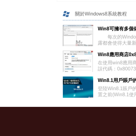
關於Windows8系統教程
每次的Window
露都會使得大量
在使用win8應用
誤代碼：0x80073
登陸Win8.1賬
置之前(Win8.1使