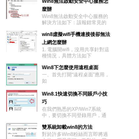
Win8無法啟動安全中心服務怎
麼辦
Win8無法啟動安全中心服務的
解決方法如下：該報錯常見的
win8虛擬wifi手機連接後卻無法
上網怎麼辦
1. 電腦開wifi，沒用共享針對這
種情況，具體方法如下
Win8下怎麼使用遠程桌面
一、首先打開“遠程桌面”應用，
如
Win8.1快速切換不同賬戶小技
巧
在我們熟悉的XP/Win7系統
中，要切換不同登錄用戶，通
雙系統卸載win8的方法
對於許多Win8粉絲而言即將過