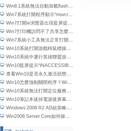
Win8.1系統無法自動加載flash插件如何解決？
Win7系統打開程序顯示“msvcrtd.dll丟失無法啟動程序”怎麼解決
Win7打開ie浏覽器出現藍屏提示“錯誤代碼c0000145”如何解決？
Win7打印機訪問不了共享怎麼辦？
Win7系統小工具無法正常打開如何解決？
Win10系統打開游戲時鼠標操作延遲了怎麼解決？
Win10系統中運行英雄聯盟游戲崩潰、閃退問題怎麼解決？
Win10藍屏提示“INACCESSIBLE_BOOT_DEVICE”怎麼處理？
查看Win10是否永久激活狀態的方法
Win10怎麼強制關閉程序？Win10強行關閉電腦程序的方法
Win10系統無法打開定位服務怎麼辦？
Win10筆記本拔掉電源後屏幕變暗如何解決？
Windows 2008 R2 AD組策略-統一域用戶桌面背景詳細圖文教程
Win2008 Server Core如何操作？5個步驟學會Win2008 Server Core操作