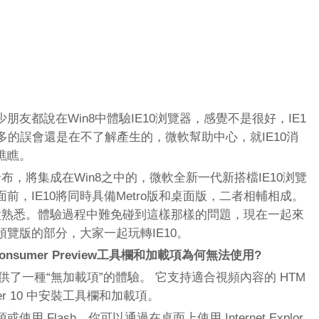
友都說在Win8中體驗IE10浏覽器，感覺不是很好，IE1
多的誤會還是在不了解產生的，微軟幫助中心，就IE10消
瞧瞧。
的發布，將集成在Win8之中的，微軟全新一代新搭檔IE10浏覽
，IE10將同時具備Metro版和桌面版，二者相輔相成。
還不太熟悉。體驗過程中難免碰到這樣那樣的問題，現在一起來
預覽版的部分，大家一起玩轉IE10。
 10 Consumer Preview工具欄和加載項為何無法使用?
10Win8 提供了一種“無加載項”的體驗。 它支持適合視頻內容的 HTM
plorer 10 中安裝工具欄和加載項。
 Flash，你可以通過在桌面上使用 Internet Explor