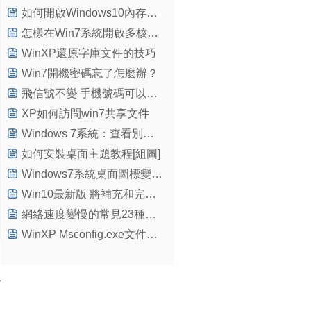
如何開啟Windows10內存鎖定頁
怎樣在Win7系統開啟多核處理器？
WinXP還原字庫文件的技巧
Win7開機密碼忘了怎麼辦？
飛信號不變 手機號碼可以更改為聯通或移動的手機號嗎？
XP如何訪問win7共享文件
Windows 7系統：查看別人是不是動過你的電腦
如何安裝桌面主題教程[組圖]
Windows7系統桌面圖標變白的修復方法
Win10最新版 將補充和完善窗口動畫和通知中心功能
網絡速度變慢的常見23種解決方法
WinXP Msconfig.exe文件丟失的解決方法