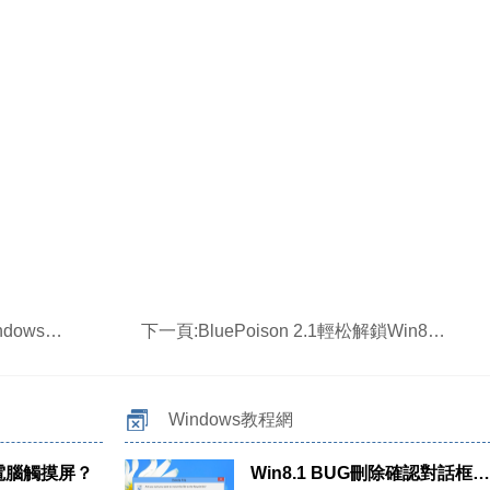
8的應對策略
下一頁:
BluePoison 2.1輕松解鎖Win8中的隱藏功能
Windows教程網
1電腦觸摸屏？
Win8.1 BUG刪除確認對話框中的圖標有異樣