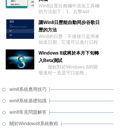
Win8設置任務欄中添加工具欄
的方法如下：1、右擊&ld
讓Win8日歷能自動同步谷歌日
歷的方法
Win8的日歷，不僅僅只是用來
知道日期，它還可以進行日程
Windows 8或將於本月下旬轉
入Beta測試
微軟對於Windows 8的開
發進程一直是守口如瓶，
win8系統應用技巧
win8系統基礎知識
win8常見問題解答
關於Windows8系統教程