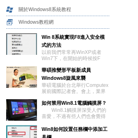
關於Windows8系統教程
Windows教程網
Win 8系統實現F8進入安全模
式的方法
以前我們常常再WinXP或者
Win7下，在開始的時候按F
華碩推變形平板新成員
Windows8旋風來襲
華碩電腦於台北舉行Computex
展前國際記者會。會上，業界
矚
如何禁用Win8.1電腦觸摸屏？
Win8.1觸摸屏深受人們的
喜愛，不過有些人們也會覺得
有
Win8如何設置任務欄中添加工
具欄