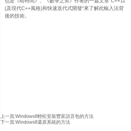
也是《暗時間》、《數學之美》作者的一篇文章”C++11
(及現代C++風格)和快速迭代式開發“來了解此輸入法背
後的技術。
上一頁:
Windows8輕松安裝豐富語言包的方法
下一頁:
Windows8還原系統的方法