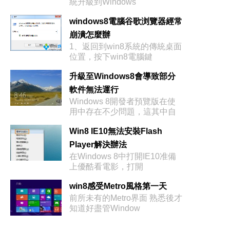
統升級到Windows
windows8電腦谷歌浏覽器經常
崩潰怎麼辦
1、返回到win8系統的傳統桌面
位置，按下win8電腦鍵
升級至Windows8會導致部分
軟件無法運行
Windows 8開發者預覽版在使
用中存在不少問題，這其中自
然
Win8 IE10無法安裝Flash
Player解決辦法
在Windows 8中打開IE10准備
上優酷看電影，打開
win8感受Metro風格第一天
前所未有的Metro界面 熟悉後才
知道好盡管Window