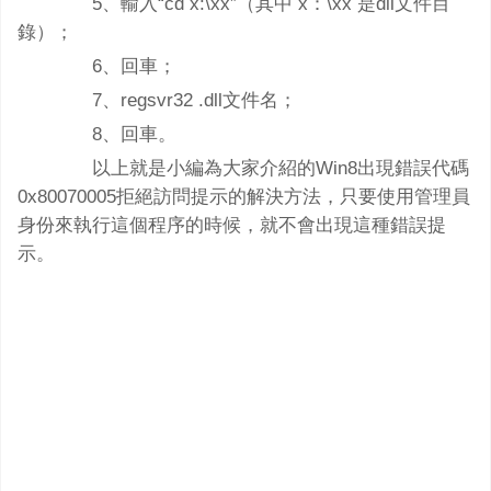
5、輸入“cd x:\xx”（其中 x：\xx 是dll文件目
錄）；
6、回車；
7、regsvr32 .dll文件名；
8、回車。
以上就是小編為大家介紹的Win8出現錯誤代碼
0x80070005拒絕訪問提示的解決方法，只要使用管理員
身份來執行這個程序的時候，就不會出現這種錯誤提
示。