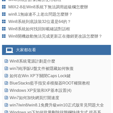
MIIX2-8在Win8系統下無法調用超級欄怎麼辦
win8.1無線連不上老出問題怎麼辦？
Win8系統到底該裝32位還是64的？
Win8系統如何找回卸載確認對話框
Win8開機啟動無法完成更新正在撤銷更改該怎麼辦？
大家都在看
Win8系統電源計劃是什麼
win7純淨版U盤文件被隱藏如何恢復
如何在Win XP下關閉Caps Lock鍵
BlueStacks藍手指安卓模擬器ROOT權限教程
Windows XP安裝和XP基本設置(4)
Win7如何加快網頁打開速度
win7/win8/win8.1免費升級win10正式版常見問題大全
Windows xp下如何批量刪除狀態欄快捷方式,提高系統運行速度