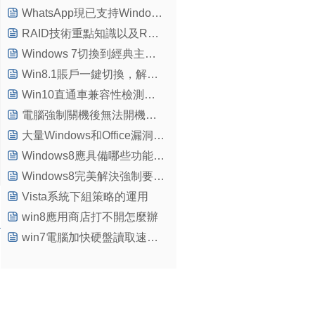
WhatsApp現已支持Windows Phone 8
RAID技術重點知識以及RAID特點
Windows 7切換到經典主題很卡怎麼辦？
Win8.1賬戶一鍵切換，解除程序賬戶限制
Win10直通車兼容性檢測未通過怎麼辦
電腦強制關機後無法開機怎麼辦？
大量Windows和Office漏洞將被微軟修復(2)
Windows8應具備哪些功能？ 需增加純Web版本
Windows8完美解決強制要求驅動簽名
Vista系統下組策略的運用
win8應用商店打不開怎麼辦
win7電腦加快硬盤讀取速度的三種方法