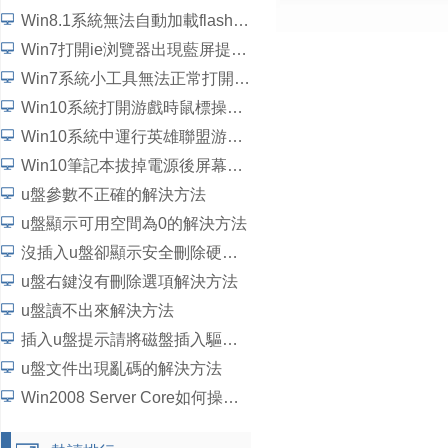
Win8.1系統無法自動加載flash插件如何解決？
Win7打開ie浏覽器出現藍屏提示“錯誤代碼c0000145”如何解決？
Win7系統小工具無法正常打開如何解決？
Win10系統打開游戲時鼠標操作延遲了怎麼解決？
Win10系統中運行英雄聯盟游戲崩潰、閃退問題怎麼解決？
Win10筆記本拔掉電源後屏幕變暗如何解決？
u盤參數不正確的解決方法
u盤顯示可用空間為0的解決方法
沒插入u盤卻顯示安全刪除硬件並彈出媒體解決方法
u盤右鍵沒有刪除選項解決方法
u盤讀不出來解決方法
插入u盤提示請將磁盤插入驅動器解決方法
u盤文件出現亂碼的解決方法
Win2008 Server Core如何操作？5個步驟學會Win2008 Server Core操作