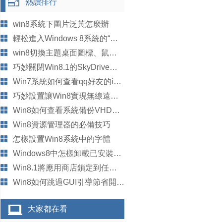
熱讀排行
win8系統下圖片泛黃怎麼辦
輕松進入Windows 8系統的“安全模式”
win8切換主題桌面圖標、鼠標指針也變了怎麼辦？
巧妙關閉Win8.1的SkyDrive圖標的方法
Win7系統如何查看qq好友的ip地址？
巧妙設置讓Win8實現無線遠程播放
Win8如何查看系統備份VHD文件
Win8資源管理器的必備技巧
怎樣設置Win8系統中的字體
Windows8中怎樣卸載已安裝的應用程序
Win8.1將應用商店鎖定到任務欄的方法
Win8如何跳過GUI引導節省開機時間
大家都在看