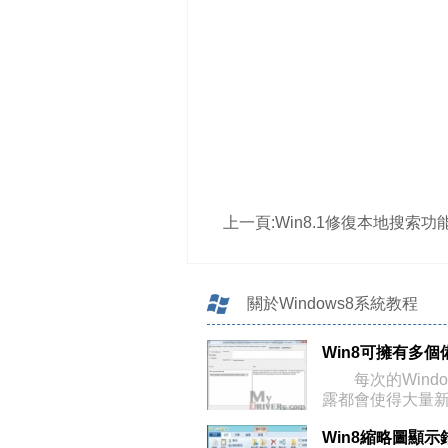
上一頁:
Win8.1修復本地搜索
關於Windows8系統教程
每次的Window
露都會使得大量
Win8縮略圖顯