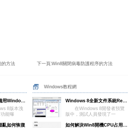
功能的方法
下一頁:
Win8關閉病毒防護程序的方法
Windows教程網
Win8可擁有多個備用Windows安裝文件
Windows 8全新文件系統ReFS首度曝光
s 8版本洩
在Windows 8開發者預覽
新功能曝
版中，測試人員發現了一
示錯亂如何恢復
如何解決Win8開機CPU占用率高硬盤燈長閃故障？