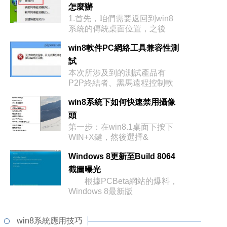
怎麼辦
1.首先，咱們需要返回到win8
系統的傳統桌面位置，之後
win8軟件PC網絡工具兼容性測
試
本次所涉及到的測試產品有
P2P終結者、黑馬遠程控制軟
件、
win8系統下如何快速禁用攝像
頭
第一步：在win8.1桌面下按下
WIN+X鍵，然後選擇&
Windows 8更新至Build 8064
截圖曝光
根據PCBeta網站的爆料，
Windows 8最新版
win8系統應用技巧