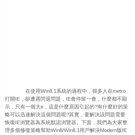
在使用Win8.1系統的過程中，很多人在metro
打開IE，卻遭遇閃退問題，IE會停留一會，什麼都不顯
示，只有一個大e，這是什麼原因引起的?有什麼好的策
略可以迅速解決這個問題呢?其實，要解決該問題需要
恢復IE浏覽器為系統默認浏覽器。下面，我們為大家整
理多個修復策略幫助Win8/Win8.1用戶解決Modern版IE