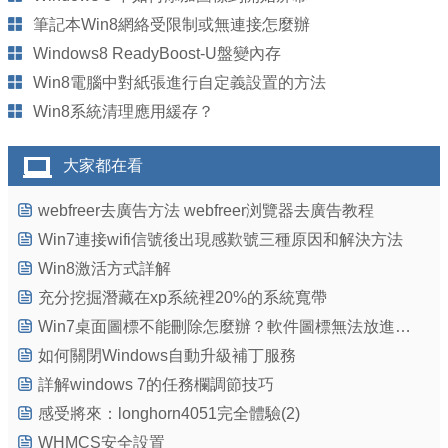
筆記本Win8網絡受限制或無連接怎麼辦
Windows8 ReadyBoost-U盤變內存
Win8電腦中對紙張進行自定義設置的方法
Win8系統清理應用緩存？
大家都在看
webfreer去廣告方法 webfreer浏覽器去廣告教程
Win7連接wifi信號後出現感歎號三種原因和解決方法
Win8激活方式詳解
充分挖掘潛藏在xp系統裡20%的系統寬帶
Win7桌面圖標不能刪除怎麼辦？軟件圖標無法放進垃圾桶怎麼處理？
如何關閉Windows自動升級補丁服務
詳解windows 7的任務欄調節技巧
感受將來：longhorn4051完全體驗(2)
WHMCS安全設置