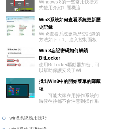
Windows 8的一些常用快捷方
式使用介紹1. 關機這
Win8系統如何查看系統更新歷
史記錄
Win8查看系統更新歷史記錄的
方法如下：1、進入控制面板
Win 8忘記密碼如何解鎖
BitLocker
使用BitLocker驅動器加密，可
以幫助保護安裝了Wi
找出Win8中的開始菜單的隱藏
項
可能大家在用操作系統的
時候往往都不會注意到操作系
統本身的
win8系統應用技巧