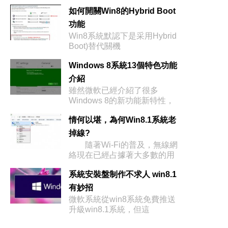
如何開關Win8的Hybrid Boot
功能
Win8系統默認下是采用Hybrid
Boot)替代關機
Windows 8系統13個特色功能
介紹
雖然微軟已經介紹了很多
Windows 8的新功能新特性，
情何以堪，為何Win8.1系統老
掉線?
隨著Wi-Fi的普及，無線網
絡現在已經占據著大多數的用
戶
系統安裝盤制作不求人 win8.1
有妙招
微軟系統從win8系統免費推送
升級win8.1系統，但這