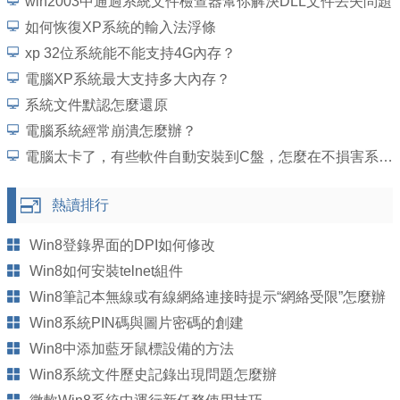
win2003中通過系統文件檢查器幫你解決DLL文件丟失問題
如何恢復XP系統的輸入法浮條
xp 32位系統能不能支持4G內存？
電腦XP系統最大支持多大內存？
系統文件默認怎麼還原
電腦系統經常崩潰怎麼辦？
電腦太卡了，有些軟件自動安裝到C盤，怎麼在不損害系統或者使用的情況下，將C清理
熱讀排行
Win8登錄界面的DPI如何修改
Win8如何安裝telnet組件
Win8筆記本無線或有線網絡連接時提示“網絡受限”怎麼辦
Win8系統PIN碼與圖片密碼的創建
Win8中添加藍牙鼠標設備的方法
Win8系統文件歷史記錄出現問題怎麼辦