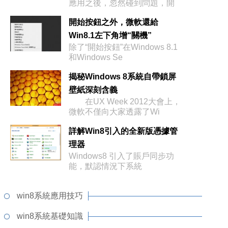
應用之後，忽然碰到問題，開
始界面
開始按鈕之外，微軟還給
Win8.1左下角增“關機”
除了“開始按鈕”在Windows 8.1
和Windows Se
揭秘Windows 8系統自帶鎖屏
壁紙深刻含義
在UX Week 2012大會上，
微軟不僅向大家透露了Wi
詳解Win8引入的全新版憑據管
理器
Windows8 引入了賬戶同步功
能，默認情況下系統
win8系統應用技巧
win8系統基礎知識