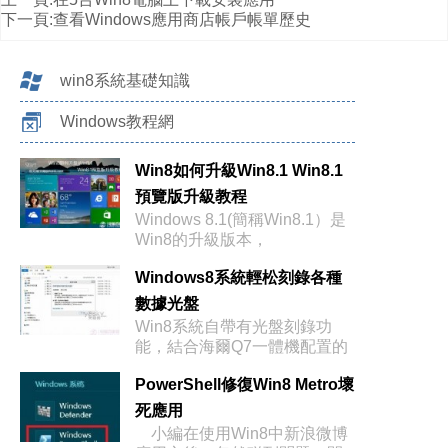
下一頁:
查看Windows應用商店帳戶帳單歷史
win8系統基礎知識
Windows教程網
Win8如何升級Win8.1 Win8.1
預覽版升級教程
Windows 8.1(簡稱Win8.1）是
Win8的升級版本，
Windows8系統輕松刻錄各種
數據光盤
Win8系統自帶有光盤刻錄功
能，結合海爾Q7一體機配置的
DVD刻
PowerShell修復Win8 Metro壞
死應用
小編在使用Win8中新浪微博