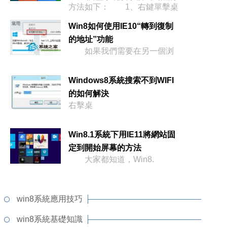
方法如下： 1、右鍵單擊桌
面空白
Win8如何使用IE10“轉到復制
的地址”功能
如果我們需要在另一個浏
Windows8系統搜索不到WIFI
的如何解決
右擊桌
Win8.1系統下用IE11將網站固
定到開始屏幕的方法
大家都知道，Win8.
win8系統應用技巧
win8系統基礎知識