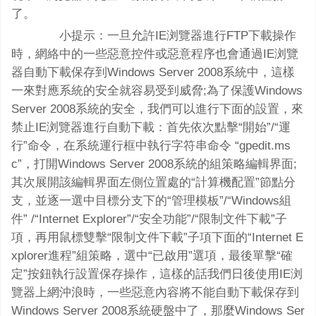
了。
小提示：一旦允許IE浏覽器進行FTP下載操作
時，網絡中的一些惡意控件或惡意程序也會通過IE浏覽
器自動下載保存到Windows Server 2008系統中，這樣
一來對應系統的安全就容易受到威脅;為了保護Windows
Server 2008系統的安全，我們可以進行下面的設置，來
禁止IE浏覽器進行自動下載：首先依次點擊“開始”/“運
行”命令，在系統運行框中執行字符串命令 “gpedit.ms
c”，打開Windows Server 2008系統的組策略編輯界面;
其次展開該編輯界面左側位置處的“計算機配置”節點分
支，並逐一選中目標分支下的“管理模板”/“Windows組
件” /“Internet Explorer”/“安全功能”/“限制文件下載”子
項，再用鼠標雙擊“限制文件下載”子項下面的“Internet E
xplorer進程”組策略，選中“已啟用”選項，最後單擊“確
定”按鈕執行設置保存操作，這樣的話我們日後使用IE浏
覽器上網沖浪時，一些惡意內容將不能自動下載保存到
Windows Server 2008系統硬盤中了，那麼Windows Ser