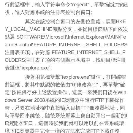
行對話框中，輸入字符串命令“regedit”，單擊“確定”按鈕
後，進入對應系統的注冊表控制台窗口;
其次在該控制台窗口的左側位置處，展開HKE
Y_LOCAL_MACHINE節點分支，並從目標節點下面依次
點選 SOFTWARE\Microsoft\Internet Explorer\MAIN\Fe
atureControl\FEATURE_INTERNET_SHELL_FOLDERS
注冊表子項，在對應 FEATURE_INTERNET_SHELL_F
OLDERS注冊表子項的右側顯示區域中，找到目標注冊
表鍵值“iexplore.exe”;
接著用鼠標雙擊“iexplore.exe”鍵值，打開編輯
對話框，將其中默認的數值由“0”修改為“1”，再單擊“確
定”按鈕保存好上述設置操作，這麼一來我們日後在Win
dows Server 2008系統的IE浏覽器中進行FTP下載操作
時，只要在地址欄中直接輸入目標FTP服務器地址，同
時單擊回車鍵後，隨後系統屏幕上會自動彈出一個新的I
E浏覽器窗口，這個時候我們就可以用以前在舊系統環
境下IE浏覽器中完全一樣的方法來完成FTP下載任務