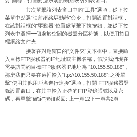
射”圖標，打開對應系統的網絡映射列表窗口;
其次單擊該列表窗口中的“工具”選項，從下拉
菜單中點選“映射網絡驅動器”命令，打開設置對話框，
在該對話框的“驅動器”位置處單擊下拉按鈕，並從下拉
列表中選擇一個處於空閒的磁盤分區符號，以便用於目
標網絡文件夾;
接著在對應窗口的“文件夾”文本框中，直接輸
入目標FTP服務器的IP地址或主機名稱，假設我們現在
需要訪問的目標FTP服務器IP地址為 “10.155.50.188”，
那麼我們只要在這裡輸入“ftp://10.155.50.188”;之後單
擊“使用其他用戶名進行連接”選項，打開 FTP服務器登
錄設置窗口，在其中輸入正確的FTP登錄賬號以及密
碼，再單擊“確定”按鈕返回; 上一頁12下一頁共2頁