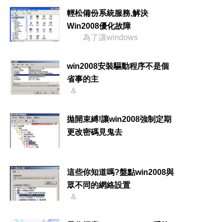
輕松備份系統服務,解決
Win2008優化故障
為了讓windows
win2008安裝驅動程序不是個
省事的主
&
拋開束縛!讓win2008強制定期
更改密碼見鬼去
這些你知道嗎?盤點win2008與
眾不同的網絡設置
&