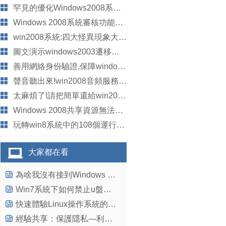
罕見的優化Windows2008系統小竅門
Windows 2008系統審核功能的妙用
win2008系統:四大怪異現象大揭秘
圖文演示windows2003遷移至win2008系統的步驟
善用網絡身份驗證,保障windows2008系統安全
聲音聽出來!win2008音頻服務開啟步驟
太麻煩了!請把簡單還給win2008行嗎?
Windows 2008共享資源無法打開怎麼辦?
玩轉win8系統中的108個運行命令
大家都在看
為啥我沒有接到Windows 10升級通知？
Win7系統下如何禁止u盤使用？
快速體驗Linux操作系統的3種方式
經驗共享：保護隱私—利用Win XP 回收站隱藏文件