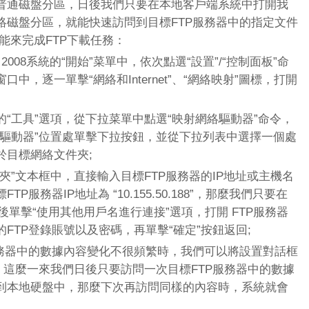
普通磁盤分區，日後我們只要在本地客戶端系統中打開我
絡磁盤分區，就能快速訪問到目標FTP服務器中的指定文件
能來完成FTP下載任務：
r 2008系統的“開始”菜單中，依次點選“設置”/“控制面板”命
，逐一單擊“網絡和Internet”、“網絡映射”圖標，打開
工具”選項，從下拉菜單中點選“映射網絡驅動器”命令，
“驅動器”位置處單擊下拉按鈕，並從下拉列表中選擇一個處
於目標網絡文件夾;
”文本框中，直接輸入目標FTP服務器的IP地址或主機名
服務器IP地址為 “10.155.50.188”，那麼我們只要在
.188”;之後單擊“使用其他用戶名進行連接”選項，打開 FTP服務器
FTP登錄賬號以及密碼，再單擊“確定”按鈕返回;
器中的數據內容變化不很頻繁時，我們可以將設置對話框
，這麼一來我們日後只要訪問一次目標FTP服務器中的數據
到本地硬盤中，那麼下次再訪問同樣的內容時，系統就會