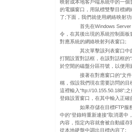
映射成本地客戶端系統中的一個
的電腦窗口，用鼠標雙擊目標網
了;下面，我們就使用網絡映射功
首先在Windows Serve
令，在其後出現的系統控制面板窗口中
對應系統的網絡映射列表窗口;
其次單擊該列表窗口中的“
打開設置對話框，在該對話框的
於空閒的磁盤分區符號，以便用
接著在對應窗口的“文件夾
稱，假設我們現在需要訪問的目標FTP
這裡輸入“ftp://10.155.50
登錄設置窗口，在其中輸入正確的
如果存儲在目標FTP服務
中的“登錄時重新連接”取消選中
內容，指定內容就會被自動緩存
從本地硬盤中調出目標內容了;