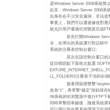
是Windows Server 20
起見，Windows Server 2
自身存在不少安全漏洞，非法攻擊
事實上，我們可以通過修改對應系統注
統允許用戶通過IE浏覽器完成F
首先打開Windows Serv
令，在彈出的系統運行對話框中，輸
系統的注冊表控制台窗口;
其次在該控制台窗口的左側位
從目標節點下面依次點選 SOFTWARE\Micr
EATURE_INTERNET_SHELL
LL_FOLDERS注冊表子項的右側顯
接著用鼠標雙擊“iexplo
改為“1”，再單擊“確定”按鈕保存好
08系統的IE浏覽器中進行FT
同時單擊回車鍵後，隨後系統屏
可以用以前在舊系統環境下IE浏