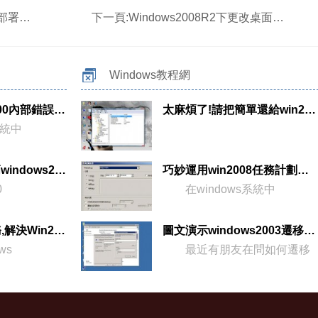
的方法
下一頁:
Windows2008R2下更改桌面圖標有妙招
Windows教程網
Windows2008:500內部錯誤不能顯示詳細信息的應對措施
太麻煩了!請把簡單還給win2008行嗎?
系統中
關閉IDE通道,提高windows2008運行效率
巧妙運用win2008任務計劃功能
0
在windows系統中
輕松備份系統服務,解決Win2008優化故障
圖文演示windows2003遷移至win2008系統的步驟
ws
最近有朋友在問如何遷移