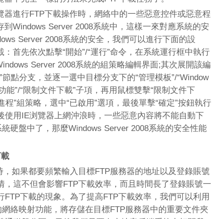
器進行FTP下載操作時，網絡中的一些惡意控件或惡意程
indows Server 2008系統中，這樣一來對應系統的安
ws Server 2008系統的安全，我們可以進行下面的設
載：首先依次點擊“開始”/“運行”命令，在系統運行框中執行
開Windows Server 2008系統的組策略編輯界面;其次展開該編
節點分支，並逐一選中目標分支下的“管理模板”/“Window
rer”/“安全功能”/“限制文件下載”子項，再用鼠標雙擊“限制文件下
plorer進程”組策略，選中“已啟用”選項，最後單擊“確定”按鈕執行
後使用IE浏覽器上網沖浪時，一些惡意內容將不能自動下
08系統硬盤中了，那麼Windows Server 2008系統的安全性能
載
，如果都要頻繁輸入目標FTP服務器的地址以及登錄賬號
情，這不但會影響FTP下載效率，而且時間長了登錄賬號一
FTP下載的現象。為了提高FTP下載效率，我們可以利用
8系統自帶的網絡映射功能，將存儲在目標FTP服務器中的重要文件夾