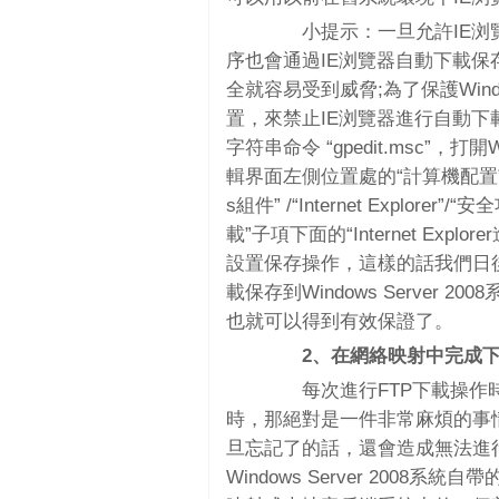
小提示：一旦允許IE浏覽
序也會通過IE浏覽器自動下載保存到W
全就容易受到威脅;為了保護Windo
置，來禁止IE浏覽器進行自動下
字符串命令 “gpedit.msc”，打
輯界面左側位置處的“計算機配置”
s組件” /“Internet Explo
載”子項下面的“Internet Ex
設置保存操作，這樣的話我們日
載保存到Windows Server 20
也就可以得到有效保證了。
2、在網絡映射中完成下
每次進行FTP下載操作時
時，那絕對是一件非常麻煩的事
旦忘記了的話，還會造成無法進行
Windows Server 200