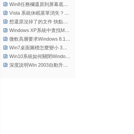
Win8任務欄還原到屏幕底部的設置方法
Vista 系統休眠菜單消失？無法實現休眠功能？
想還原沒掉了的文件 快點打開Windows7系統保護吧
Windows XP系統中查找MAC地址問題
微軟高層要求Windows 8.1恢復開始菜單
Win7桌面圖標怎麼變小 3種方法改變Win7桌面圖標大小
Win10系統如何關閉Windows自動更新給系統打補丁
深度說明Win 2003自動升級補丁功能