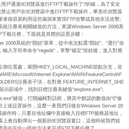
08系統禁止用戶通過IE浏覽器進行FTP下載操作了?的確，為了安全
008系統禁止用戶在IE浏覽器中進行FTP下載操作，畢竟IE浏覽器
者很容易利用這些漏洞來實現FTP攻擊或其他非法攻擊;
冊表相關鍵值的方法，來讓Windows Server 2008系
TP下載任務，下面就是具體的設置步驟：
er 2008系統的“開始”菜單，從中依次點選“開始”、“運行”命
入字符串命令“regedit”，單擊“確定”按鈕後，進入對應
置處，展開HKEY_LOCAL_MACHINE節點分支，並
osoft\Internet Explorer\MAIN\FeatureControl\F
_FOLDERS注冊表子項，在對應 FEATURE_INTERNET_SHE
示區域中，找到目標注冊表鍵值“iexplore.exe”;
re.exe”鍵值，打開編輯對話框，將其中默認的數值由“0”修
上述設置操作，這麼一來我們日後在Windows Server 20
P下載操作時，只要在地址欄中直接輸入目標FTP服務器地址，
幕上會自動彈出一個新的IE浏覽器窗口，這個時候我們就
覽器中完全一樣的方法來完成FTP下載任務了。