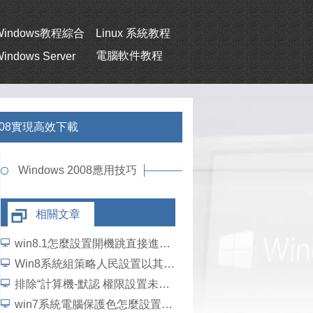
Windows教程綜合
Linux 系統教程
電腦軟件教程
indows Server
008實現高效下載
Windows 2008應用技巧
相關文章
win8.1怎麼設置開機跳直接進入經典桌面？
Win8系統組策略人民設置以其他用戶身份運行應用
排除“計算機-默認 權限設置未將 COM 服務器應用程序”的錯誤
win7系統電腦保護色怎麼設置為綠色