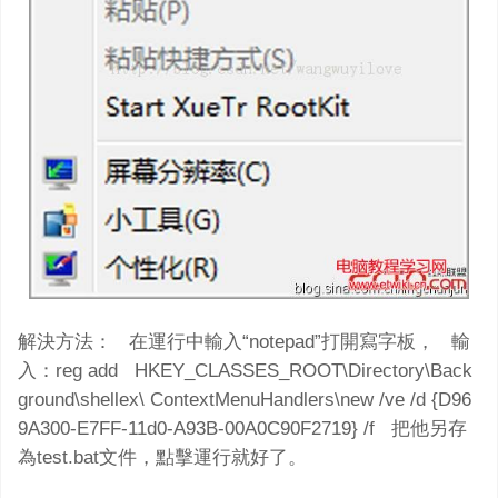
解決方法： 在運行中輸入“notepad”打開寫字板， 輸
入：reg add HKEY_CLASSES_ROOT\Directory\Back
ground\shellex\ ContextMenuHandlers\new /ve /d {D96
9A300-E7FF-11d0-A93B-00A0C90F2719} /f 把他另存
為test.bat文件，點擊運行就好了。