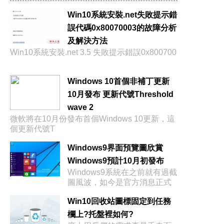
Win10系統安裝.net失敗提示錯
誤代碼0x80070003的故障分析
及解決方法
Win10系統安裝.net 3.5 失敗提示錯誤0x800700
Windows 10首個非補丁更新
10月發布 更新代號Threshold
wave 2
微軟將在10月份發布首個Windows 10更新，這
個更新代號T
Windows9界面預覽圖欣賞
Windows9預計10月初發布
Windows9系統在之前就有過截
圖風波，如今是官方消息正式
確認
Win10回收站圖標固定到任務
欄上?托盤裡如何?