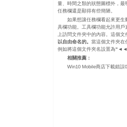
量、時間之類的狀態圖標外，最明
任務欄還是顯得有些簡陋。
如果想讓任務欄看起來更生
具欄功能。工具欄功能允許用戶
上訪問文件夾中的內容。這個文
以自由命名的。
當這個文件夾在
例如將這個文件夾名設置為
“◄◄T
相關推薦：
Win10 Mobile商店下載錯誤0