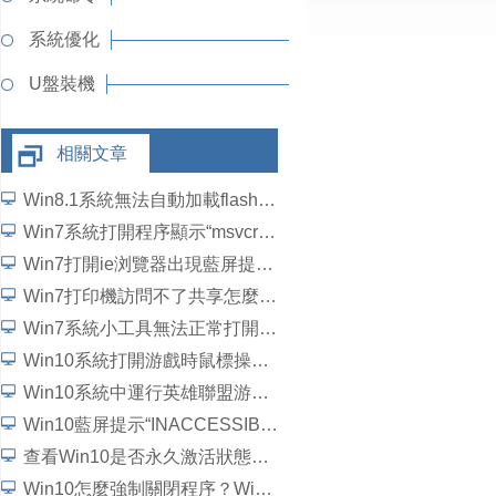
系統優化
U盤裝機
相關文章
Win8.1系統無法自動加載flash插件如何解決？
Win7系統打開程序顯示“msvcrtd.dll丟失無法啟動程序”怎麼解決
Win7打開ie浏覽器出現藍屏提示“錯誤代碼c0000145”如何解決？
Win7打印機訪問不了共享怎麼辦？
Win7系統小工具無法正常打開如何解決？
Win10系統打開游戲時鼠標操作延遲了怎麼解決？
Win10系統中運行英雄聯盟游戲崩潰、閃退問題怎麼解決？
Win10藍屏提示“INACCESSIBLE_BOOT_DEVICE”怎麼處理？
查看Win10是否永久激活狀態的方法
Win10怎麼強制關閉程序？Win10強行關閉電腦程序的方法