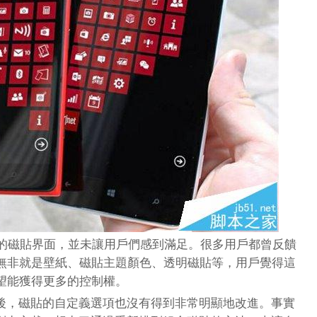
ne添加的磁貼界面，並未讓用戶們感到滿足。很多用戶都曾反饋
無非就是壁紙、磁貼主題顏色、透明磁貼等，用戶覺得這
望能獲得更多的控制權。
e出現之後，磁貼的自定義選項也沒有得到非常明顯地改進。事實