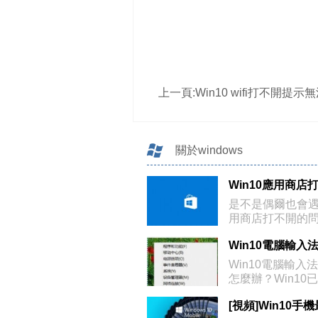
上一頁:
Win10 wifi打不開提示無法啟動承載網絡
關於windows
是不是偶爾也會遇到
用商店打不開的
總有不順
Win10電腦輸入
怎麼辦？Win10
久很