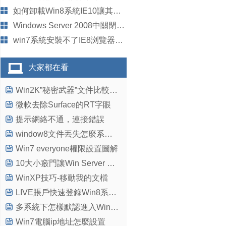
如何卸載Win8系統IE10讓其它浏覽器成為默認使用
Windows Server 2008中關閉事件跟蹤程序的方法
win7系統安裝不了IE8浏覽器提示此安裝不支持您的操作系統的解決方法圖文教程
大家都在看
Win2K”秘密武器”文件比較工具(一)
微軟去除Surface的RT字眼
提示網絡不通，連接錯誤
window8文件丟失怎麼系統還原？
Win7 everyone權限設置圖解
10大小竅門讓Win Server 2003使用更便捷
WinXP技巧-移動我的文檔
LIVE賬戶快速登錄Win8系統技巧
多系統下怎樣默認進入Win8.1系統？
Win7電腦ip地址怎麼設置