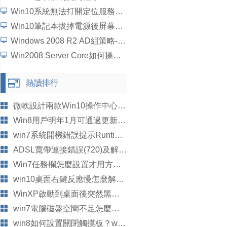
Win10系統無法打開定位服務怎麼辦？
Win10筆記本拔掉電源後屏幕變暗如何解決？
Windows 2008 R2 AD組策略-統一域用戶桌面背景詳細圖文教程
Win2008 Server Core如何操作？5個步驟學會Win2008 Server Core操作
熱讀排行
微軟設計兩款Win10操作中心通知動態展示效果圖 兩種設計你來選
Win8用戶明年1月可通過更新裝上Win10消費預覽版
win7系統開機錯誤提示Runtime Error wmpnscfg.exe怎麼辦？
ADSL寬帶連接錯誤(720)及解決方法
Win7任務欄怎麼設置才用方便使用？
win10桌面右鍵反應慢怎麼解決?
WinXP啟動到桌面後突然黑屏幾秒之後才恢復正常的修復方法
win7電腦磁盤空間不足怎麼辦 win7磁盤空間不足解決辦法
win8如何設置關閉觸摸板？win8.1禁用觸摸板教程