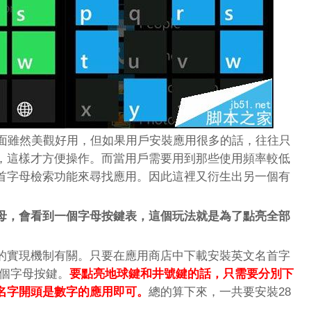
的磁貼界面雖然美觀好用，但如果用戶安裝應用很多的話，往往只
，這樣才方便操作。而當用戶需要用到那些使用頻率較低
首字母檢索功能來尋找應用。因此這裡又衍生出另一個有
母，會看到一個字母按鍵表，這個玩法就是為了點亮全部
的實現機制有關。只要在應用商店中下載安裝英文名首字
6個字母按鍵。
要點亮地球鍵和井號鍵的話，只需要分別下
名字開頭是數字的應用即可。
總的算下來，一共要安裝28