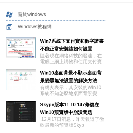
關於windows
Windows教程網
Win7系統下支付寶和數字證書
不能正常安裝該如何設置
隨著現在網絡科技的發達，在
電腦上網上購物和使用支付寶
在線支付已經
Win10桌面背景不顯示桌面背
景變黑無法設置的解決方法
有網友表示，其安裝的Win10
系統不知怎麼地桌面背景變
黑，而且無
Skype版本11.10.147修復在
Win10預覽版中崩潰問題
12月17日消息，昨天報道了微
軟最新的預覽版Skyp