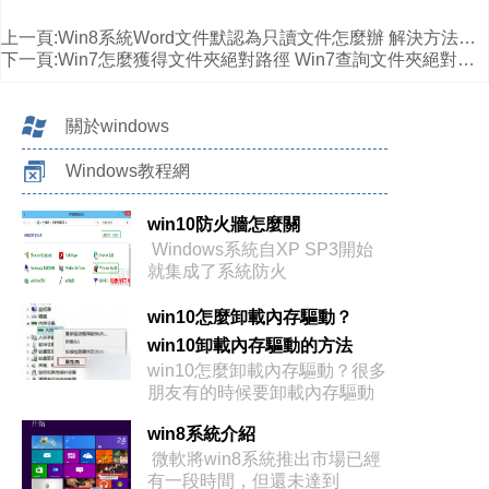
上一頁:
Win8系統Word文件默認為只讀文件怎麼辦 解決方法介紹
下一頁:
Win7怎麼獲得文件夾絕對路徑 Win7查詢文件夾絕對路徑圖文教程
關於windows
Windows教程網
win10防火牆怎麼關
Windows系統自XP SP3開始
就集成了系統防火
win10怎麼卸載內存驅動？
win10卸載內存驅動的方法
win10怎麼卸載內存驅動？很多
朋友有的時候要卸載內存驅動
程序，
win8系統介紹
微軟將win8系統推出市場已經
有一段時間，但還未達到