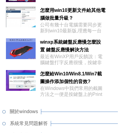
怎麼用win10更新文件給其他電
腦做批量升級？
公司有幾十台電腦需要同步更
新到win10最新版,理應每一台
電腦點
winxp系統鍵盤反應慢怎麼設
置 鍵盤反應慢解決方法
最近有WinXP用戶反饋說：電
腦鍵盤打字反應很慢，按鍵非
常遲鈍。
怎麼給Win10/Win8.1/Win7截
圖操作添加個性的音效?
在Windows中我們常用的截圖
方法之一便是按鍵盤上的Print
關於windows
系統常見問題解答