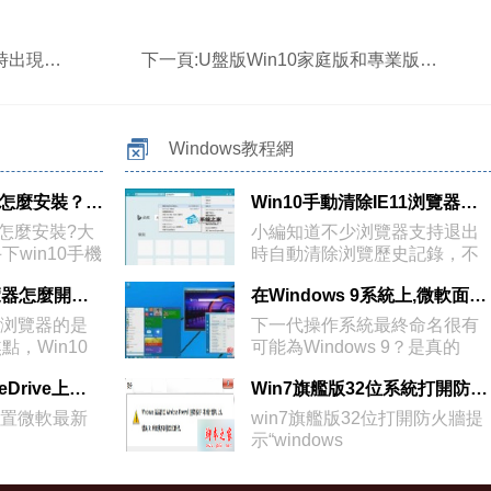
決方法介紹
下一頁:
U盤版Win10家庭版和專業版在美國亞馬遜開啟預訂:家庭版120美元
Windows教程網
win10手機預覽版怎麼安裝？win10手機預覽版安裝教程及適配機型
Win10手動清除IE11浏覽器浏覽歷史記錄
版怎麼安裝?大
小編知道不少浏覽器支持退出
win10手機
時自動清除浏覽歷史記錄，不
過小編並不想
Win10斯巴達浏覽器怎麼開啟？win10系統斯巴達浏覽器使用體驗圖解
在Windows 9系統上,微軟面臨的四個艱巨挑戰是什麼呢
達浏覽器的是
下一代操作系統最終命名很有
，Win10
可能為Windows 9？是真的
麼？微
Win8如何提高OneDrive上傳速度
Win7旗艦版32位系統打開防火牆提示“錯誤3:系統找不到指定路徑”的解決方法
te內置微軟最新
win7旗艦版32位打開防火牆提
示“windows