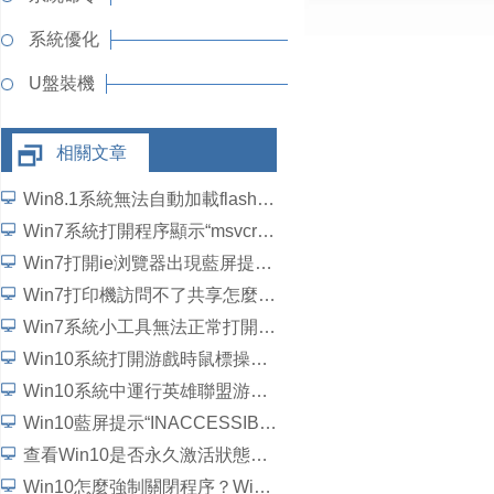
系統優化
U盤裝機
相關文章
Win8.1系統無法自動加載flash插件如何解決？
Win7系統打開程序顯示“msvcrtd.dll丟失無法啟動程序”怎麼解決
Win7打開ie浏覽器出現藍屏提示“錯誤代碼c0000145”如何解決？
Win7打印機訪問不了共享怎麼辦？
Win7系統小工具無法正常打開如何解決？
Win10系統打開游戲時鼠標操作延遲了怎麼解決？
Win10系統中運行英雄聯盟游戲崩潰、閃退問題怎麼解決？
Win10藍屏提示“INACCESSIBLE_BOOT_DEVICE”怎麼處理？
查看Win10是否永久激活狀態的方法
Win10怎麼強制關閉程序？Win10強行關閉電腦程序的方法