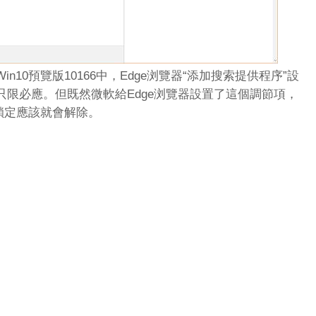
n10預覽版10166中，Edge浏覽器“添加搜索提供程序”設
限必應。但既然微軟給Edge浏覽器設置了這個調節項，
的鎖定應該就會解除。