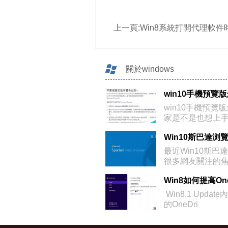
上一頁:
Win8系統打開代理軟件時出現藍屏問題的解
關於windows
win10手機預覽
家是不是也想上手下
最近Win10斯巴
很多網友關注的焦點
預覽
Win8.1 Upda
的OneDri