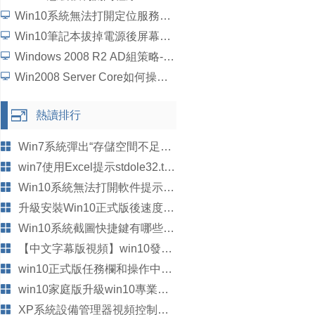
Win10系統無法打開定位服務怎麼辦？
Win10筆記本拔掉電源後屏幕變暗如何解決？
Windows 2008 R2 AD組策略-統一域用戶桌面背景詳細圖文教程
Win2008 Server Core如何操作？5個步驟學會Win2008 Server Core操作
熱讀排行
Win7系統彈出“存儲空間不足，無法處理此命令”的故障分析以及解決方法
win7使用Excel提示stdole32.tlb丟失怎麼解決?
Win10系統無法打開軟件提示文件丟失的解決方法
升級安裝Win10正式版後速度慢了 C盤內存明顯變小了怎麼辦？
Win10系統截圖快捷鍵有哪些？Win10截圖保存在哪裡？
【中文字幕版視頻】win10發布會現場直播視頻來了！有亮點
win10正式版任務欄和操作中心總是黑色不能變色該怎麼辦？
win10家庭版升級win10專業版詳細圖文教程
XP系統設備管理器視頻控制器VGA有黃色問號如何解決?