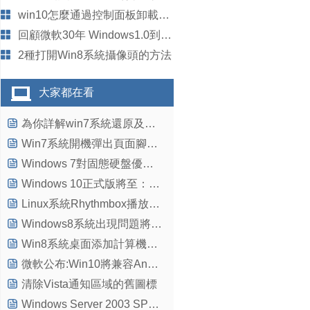
win10怎麼通過控制面板卸載程序?
回顧微軟30年 Windows1.0到Win10是如何發展演變的
2種打開Win8系統攝像頭的方法
大家都在看
為你詳解win7系統還原及映像修復功能
Win7系統開機彈出頁面腳本錯誤窗口怎麼辦？
Windows 7對固態硬盤優化常見問題詳解
Windows 10正式版將至：Win10升級推送策略判明
Linux系統Rhythmbox播放器出現中文亂碼怎麼解決？
Windows8系統出現問題將自動進入恢復環境
Win8系統桌面添加計算機圖標的圖文步驟
微軟公布:Win10將兼容Android應用
清除Vista通知區域的舊圖標
Windows Server 2003 SP2 更新補丁匯總終極版 2015年7月篇