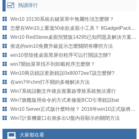
熱讀排行
Win10 10130系統右鍵菜單中無屬性項怎麼辦？
怎麼在Win10上重溫50余款桌面小工具？ 8GadgetPack來幫你
Win10 RedStone桌面預覽版14295已知問題及解決方案匯總
推送的win10免費升級提示怎麼關閉有哪些方法
win10登陸後桌面黑屏但程序可以打開該怎辦?
win7開始菜單找不到卸載程序怎麼辦？
Win10商店錯誤更新錯誤0x80072ee7該怎麼辦?
在win7中chm打不開的多種解決方法
Win7系統誤刪文件後反復重啟導致系統無法運行
Win7旗艦版用命令的方式來修復BCD引導錯誤bat
Win10 Server正式版什麼時候？ 2016年win10正式版將發布
Win7計算機窗口右側多出U盤內容顯示的關閉方法
大家都在看