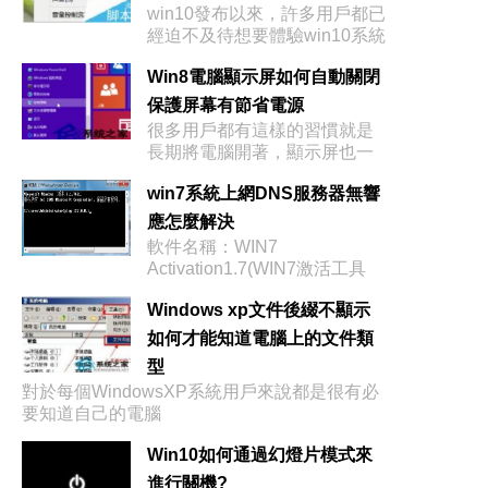
win10發布以來，許多用戶都已
經迫不及待想要體驗win10系統
Win8電腦顯示屏如何自動關閉
保護屏幕有節省電源
很多用戶都有這樣的習慣就是
長期將電腦開著，顯示屏也一
直亮著。不管
win7系統上網DNS服務器無響
應怎麼解決
軟件名稱：WIN7
Activation1.7(WIN7激活工具
Windows xp文件後綴不顯示
如何才能知道電腦上的文件類
型
對於每個WindowsXP系統用戶來說都是很有必
要知道自己的電腦
Win10如何通過幻燈片模式來
進行關機?