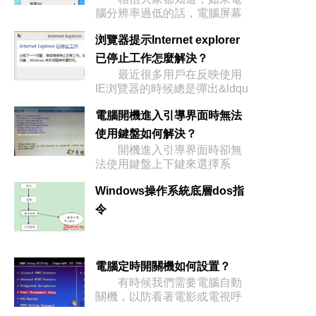
腦分辨率過低的話，電腦屏幕
就會顯得
浏覽器提示Internet explorer
已停止工作怎麼解決？
最近很多用戶在反映使用
IE浏覽器的時候總是彈出&ldqu
電腦開機進入引導界面時無法
使用鍵盤如何解決？
開機進入引導界面時卻無
法使用鍵盤上下鍵來選擇系
統，那麼電
Windows操作系統底層dos指
令
電腦定時開關機如何設置？
有時候我們需要電腦自動
關機，以防看著電影或電視呼
呼睡著了