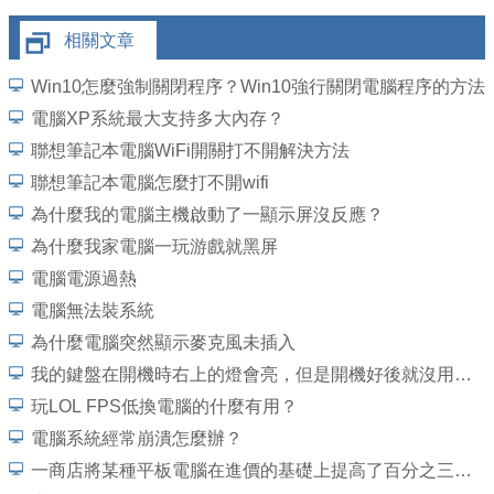
相關文章
Win10怎麼強制關閉程序？Win10強行關閉電腦程序的方法
電腦XP系統最大支持多大內存？
聯想筆記本電腦WiFi開關打不開解決方法
聯想筆記本電腦怎麼打不開wifi
為什麼我的電腦主機啟動了一顯示屏沒反應？
為什麼我家電腦一玩游戲就黑屏
電腦電源過熱
電腦無法裝系統
為什麼電腦突然顯示麥克風未插入
我的鍵盤在開機時右上的燈會亮，但是開機好後就沒用了，重開電腦也一樣，並且不是鍵盤
玩LOL FPS低換電腦的什麼有用？
電腦系統經常崩潰怎麼辦？
一商店將某種平板電腦在進價的基礎上提高了百分之三十五標價，然後打出 九折酬賓，外