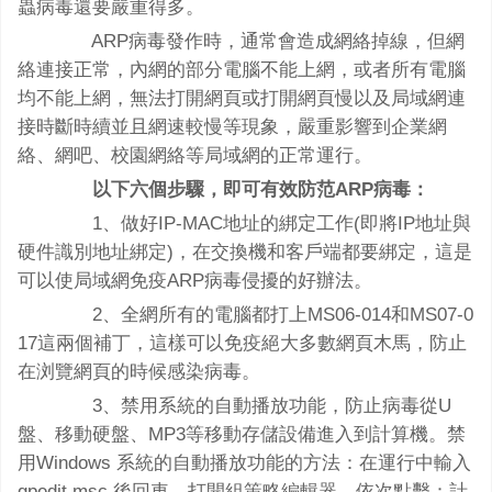
蟲病毒還要嚴重得多。
ARP病毒發作時，通常會造成網絡掉線，但網
絡連接正常，內網的部分電腦不能上網，或者所有電腦
均不能上網，無法打開網頁或打開網頁慢以及局域網連
接時斷時續並且網速較慢等現象，嚴重影響到企業網
絡、網吧、校園網絡等局域網的正常運行。
以下六個步驟，即可有效防范ARP病毒：
1、做好IP-MAC地址的綁定工作(即將IP地址與
硬件識別地址綁定)，在交換機和客戶端都要綁定，這是
可以使局域網免疫ARP病毒侵擾的好辦法。
2、全網所有的電腦都打上MS06-014和MS07-0
17這兩個補丁，這樣可以免疫絕大多數網頁木馬，防止
在浏覽網頁的時候感染病毒。
3、禁用系統的自動播放功能，防止病毒從U
盤、移動硬盤、MP3等移動存儲設備進入到計算機。禁
用Windows 系統的自動播放功能的方法：在運行中輸入
gpedit.msc 後回車，打開組策略編輯器，依次點擊：計