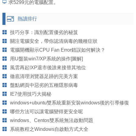
求5299元的電腦配置。
熱讀排行
技巧分享：識別配置優劣的秘笈
關注電腦安全，帶你認清病毒的幾種症狀
電腦開機顯示CPU Fan Error錯誤如何解決？
用U盤裝win7/XP系統的操作[圖解]
風雲再起!XP退市後誰來接替其地位
徹底清理浏覽器足跡的完美方案
盤點網頁中惡劣的五種隱形病毒
IE7使用技巧大揭秘
windows+ubuntu雙系統重新安裝windows後的引導修復
哪些方法可以讓電腦變得更安全呢
windows、Centos雙系統無法啟動問題
系統教程之Windows自啟動方式大全