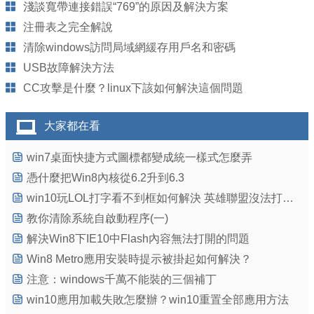
淺談寬帶連接錯誤“769”的原因及解決方案
注冊表之完全解說
清除windows訪問局域網緩存用戶名和密碼
USB故障解決方法
CC攻擊是什麼？linux下該如何解決這個問題
大家都在看
win7桌面快捷方式圖標都變成統一樣式怎麼弄
憑什麼把Win8內核從6.2升到6.3
win10玩LOL打字看不到框如何解決 英雄聯盟沒法打字怎麼辦
教你清除系統自啟動程序(一)
解決Win8下IE10中Flash內容無法打開的問題
Win8 Metro應用安裝時提示被掛起如何解決？
注意：windows千萬不能裝的三個補丁
win10應用加載失敗怎麼辦？win10重置全部應用方法