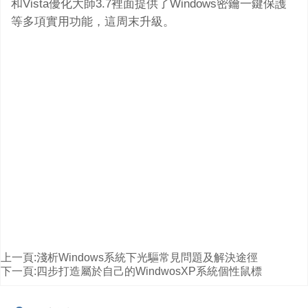
和Vista優化大師3.7裡面提供了Windows密鑰一鍵保護
等多項實用功能，這周末升級。
上一頁:
淺析Windows系統下光驅常見問題及解決途徑
下一頁:
四步打造屬於自己的WindwosXP系統個性鼠標