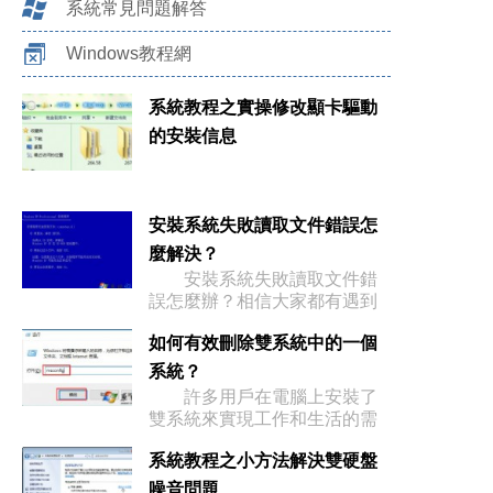
系統常見問題解答
Windows教程網
系統教程之實操修改顯卡驅動
的安裝信息
安裝系統失敗讀取文件錯誤怎
麼解決？
安裝系統失敗讀取文件錯
誤怎麼辦？相信大家都有遇到
過這種情
如何有效刪除雙系統中的一個
系統？
許多用戶在電腦上安裝了
雙系統來實現工作和生活的需
求，不過
系統教程之小方法解決雙硬盤
噪音問題