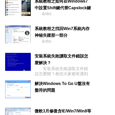
系統教程之如何在Windows7
中設置Shift鍵代替Capslock鍵
&nbs
系統教程之找回Win7系統內存
神秘失蹤那一部分
&nbs
安裝系統失敗讀取文件錯誤怎
麼解決？
安裝系統失敗讀取文件錯
誤怎麼辦？相信大家都有遇到
過這種情
解決Windows To Go U盤沒有
盤符的問題
微軟3月修復含IE/Win7/Win8等