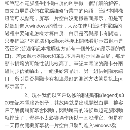
和筆記本電腦產生開機白屏的凶手做一個詳細的解答。
首先白屏是我們在電腦維修行業中的術語，筆記本開機
燈管可以點亮，屏幕一片空白沒開機畫面顯示，但是可
以聽到進入windows的聲音，大家在使用筆記本電腦的
過程中要知道怎樣才算白屏、白屏是否與顯卡有關連，
只要把筆記本電腦和pc顯示器接上開機看顯示器顯示是
否正常(普遍筆記本電腦後方都有一個外接pc顯示器的端
口)。若pc顯示器顯示和筆記本屏幕顯示同為白屏，那麼
顯卡損壞的可能性就比較高了。筆記本電腦的顯卡分兩
組同步信號輸出，一組供給液晶屏、另一組供到顯示端
口，所以是否與顯卡有相連最好的測試方法就是接上pc
顯示器了。
2、現在我們以客戶送修的聯想昭陽(legend)s3
00筆記本電腦為例子，其故障就是出現開機白屏。據客
戶了解偶爾屏幕會閃動，閃動厲害的時候重起電腦閃動
就排除了，覺得不太影響操作所以一直沒理它。但是有
一天再次開機屏幕就一片空白只聽到進入windows聲