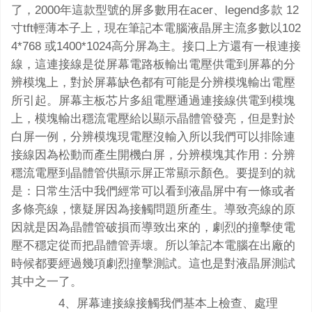
了，2000年這款型號的屏多數用在acer、legend多款 12
寸tft輕薄本子上，現在筆記本電腦液晶屏主流多數以102
4*768 或1400*1024高分屏為主。接口上方還有一根連接
線，這連接線是從屏幕電路板輸出電壓供電到屏幕的分
辨模塊上，對於屏幕缺色都有可能是分辨模塊輸出電壓
所引起。屏幕主板芯片多組電壓通過連接線供電到模塊
上，模塊輸出穩流電壓給以顯示晶體管發亮，但是對於
白屏一例，分辨模塊現電壓沒輸入所以我們可以排除連
接線因為松動而產生開機白屏，分辨模塊其作用：分辨
穩流電壓到晶體管供顯示屏正常顯示顏色。要提到的就
是：日常生活中我們經常可以看到液晶屏中有一條或者
多條亮線，懷疑屏因為接觸問題所產生。導致亮線的原
因就是因為晶體管破損而導致出來的，劇烈的撞擊使電
壓不穩定從而把晶體管弄壞。所以筆記本電腦在出廠的
時候都要經過幾項劇烈撞擊測試。這也是對液晶屏測試
其中之一了。
4、屏幕連接線接觸我們基本上檢查、處理