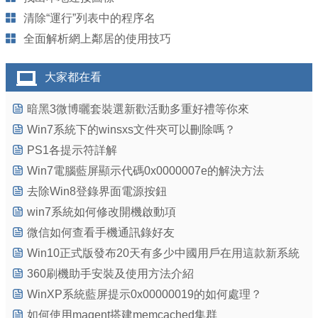
清除“運行”列表中的程序名
全面解析網上鄰居的使用技巧
大家都在看
暗黑3微博曬套裝選新歡活動多重好禮等你來
Win7系統下的winsxs文件夾可以刪除嗎？
PS1各提示符詳解
Win7電腦藍屏顯示代碼0x0000007e的解決方法
去除Win8登錄界面電源按鈕
win7系統如何修改開機啟動項
微信如何查看手機通訊錄好友
Win10正式版發布20天有多少中國用戶在用這款新系統
360刷機助手安裝及使用方法介紹
WinXP系統藍屏提示0x00000019的如何處理？
如何使用magent搭建memcached集群