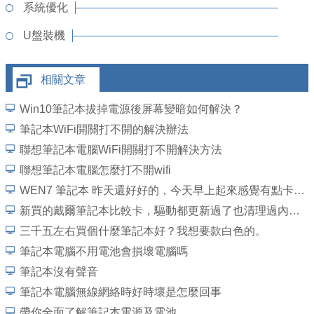
系統優化
U盤裝機
相關文章
Win10筆記本拔掉電源後屏幕變暗如何解決？
筆記本WiFi開關打不開的解決辦法
聯想筆記本電腦WiFi開關打不開解決方法
聯想筆記本電腦怎麼打不開wifi
WEN7 筆記本 昨天還好好的，今天早上起來感覺有點卡，進游戲，一卡一卡的玩不起，換系
新買的戴爾筆記本比較卡，驅動都更新過了也清理過內存，還是卡，求大神指點
三千五左右買個什麼筆記本好？我想要款白色的。
筆記本電腦不用電池會損壞電腦嗎
筆記本沒有聲音
筆記本電腦無線網絡時好時壞是怎麼回事
帶你全面了解筆記本電源及電池