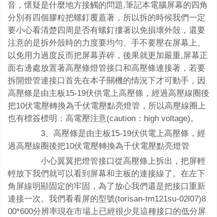
音，懷疑是什麼地方接觸的問題,筆記本電腦屏幕的四角
分別有四個膠粒把螺釘覆蓋著，所以拆的時候我們一定
要小心看清楚四周是否有螺釘摟著以免損壞外殼，還要
注意的是拆外殼時的力度要均勻、手不要壓在屏幕上、
以免用力過度反而把屏幕弄碎，後果就更加嚴重,屏幕正
面右邊處放置著高壓條燈管接口和高壓條連接著，若要
拆開燈管連接口首先在本子關機的情況下才可動手，因
高壓條是由主板15-19伏供電上高壓條，經過高壓線圈後
把10伏電壓轉換為千伏電壓點亮燈管，所以高壓線圈上
也有標簽標明：高電壓注意(caution：high voltage)。
3、高壓條是由主板15-19伏供電上高壓條，經
過高壓線圈後把10伏電壓轉換為千伏電壓點亮燈管
小心翼翼把燈管接口從高壓條上拆出，把屏輕
輕放下我們就可以看到屏幕和主板的連接線了。在左下
角屏線明顯固定的牢固，為了放心我們還是把接口重新
連接一次。我們看看屏的型號(torisan-tm121su-02l07)8
00*600分辨率現在市場上已經很少見這種接口的低分屏