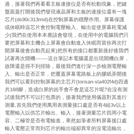
過，接著我們再看看主板連接位是否有松動現象，把鍵
盤面蓋打開後我們發現液晶屏和主板的連接位還有一塊
芯片(ds90c313mid)在控制屏幕的穩壓作用。屏幕保護
或休眠時這芯片會控制電壓輸入、輸出促使屏幕耗電減
少(我們在使用本本應該會發現，在使用中的電腦我們只
要把屏幕和主機合上屏幕會自動進入休眠而當你再次打
開屏幕後會自動亮起來)把所有的接口都重新接好後我們
試著再次開機-------這台筆記本電腦還是出現開機白屏，
故障還是得不到排除，最後我們進行深一步檢測電壓輸
入、輸出是否正常，把覆蓋屏幕電路板上的膠紙弄開後
我們可以看到控制屏幕的主芯片(torisan-sla402f4d)四邊
共168腳，造成白屏的凶手會不會是這芯片呢?在沒有測
試後我們不可以打包票的，接著我們使用儀器對其進行
測量,首先我們使用萬用表測量接口處是否有4組3v以上
電壓輸入以供芯片輸出、輸入，接著測量芯片四周小電
容、二極管是否有電輸進，果然如筆者所料屏幕接口處
輸入電壓正常而到芯片的輸出端卻異常的沒電流輸出，