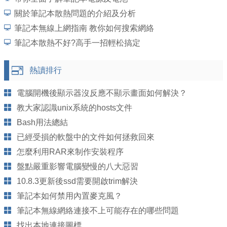
關於筆記本散熱問題的介紹及分析
筆記本無線上網指南 教你如何搜索網絡
筆記本散熱不好?高手一招輕松搞定
熱讀排行
電腦開機後顯示器沒反應不顯示畫面如何解決？
教大家認識unix系統的hosts文件
Bash用法總結
已經受損的軟盤中的文件如何拯救回來
怎麼利用RAR來制作安裝程序
盤點嚴重影響電腦變慢的八大惡習
10.8.3更新後ssd需要開啟trim解決
筆記本如何禁用內置麥克風？
筆記本無線網絡連接不上可能存在的哪些問題
找出本地連接圖標