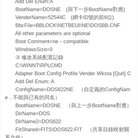
Add Del Enum:A
BootName=DOSNE (與下一步BootName對應)
VenderName=52544C (網卡ID號的前6位)
BbcFile=BBLOCK\NETBEUI\NE\DOSBB.CNF
All other parameters are optional
Boot Comment=ne－compatible
WindowsSize=0
③ 修改系統配置記錄
C∶\WINNT\RPLCMD
Adapter Boot Config Profile Vender Wksta [Quit] C
Add Del Enum: A
ConfigName=DOS622NE （自定義的ConfigNam
e，不能與已有的同名）
BootName=DOSNE （與上一步BootName對應）
DirName=DOS
DirName2=DOS622
FitShared=FITS\DOS622.FIT （共享目錄映射關
系文件）