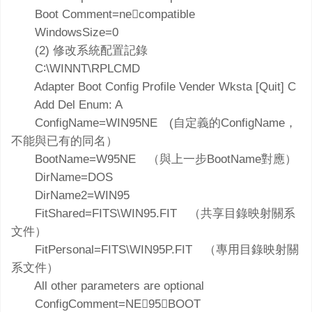
Boot Comment=necompatible
WindowsSize=0
(2) 修改系統配置記錄
C∶\WINNT\RPLCMD
Adapter Boot Config Profile Vender Wksta [Quit] C
Add Del Enum: A
ConfigName=WIN95NE (自定義的ConfigName，
不能與已有的同名）
BootName=W95NE （與上一步BootName對應）
DirName=DOS
DirName2=WIN95
FitShared=FITS\WIN95.FIT （共享目錄映射關系
文件）
FitPersonal=FITS\WIN95P.FIT （專用目錄映射關
系文件）
All other parameters are optional
ConfigComment=NE95BOOT