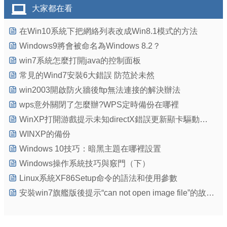
大家都在看
在Win10系統下把網絡列表改成Win8.1模式的方法
Windows9將會被命名為Windows 8.2？
win7系統怎麼打開java的控制面板
常見的Wind7安裝6大錯誤 防范於未然
win2003開啟防火牆後ftp無法連接的解決辦法
wps意外關閉了怎麼辦?WPS定時備份在哪裡
WinXP打開游戲提示未知directX錯誤更新顯卡驅動錯誤依舊
WINXP的備份
Windows 10技巧：暗黑主題在哪裡設置
Windows操作系統技巧與竅門（下）
Linux系統XF86Setup命令的語法和使用參數
安裝win7旗艦版後提示“can not open image file”的故障原因及解決方法