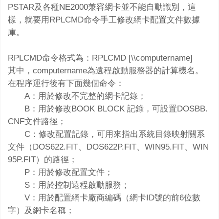
PSTAR及各種NE2000兼容網卡並不能自動識別，這
樣，就要用RPLCMD命令手工修改網卡配置文件數據
庫。
RPLCMD命令格式為：RPLCMD [\\computername]
其中，computername為遠程啟動服務器的計算機名。
在程序運行後有下面幾個命令：
A：用於修改不完整的網卡記錄；
B：用於修改BOOK BLOCK 記錄，可設置DOSBB.
CNF文件路徑；
C：修改配置記錄，可用來指出系統目錄映射關系
文件（DOS622.FIT、DOS622P.FIT、WIN95.FIT、WIN
95P.FIT）的路徑；
P：用於修改配置文件；
S：用於控制遠程啟動服務；
V：用於配置網卡廠商編碼（網卡ID號的前6位數
字）及網卡名稱；