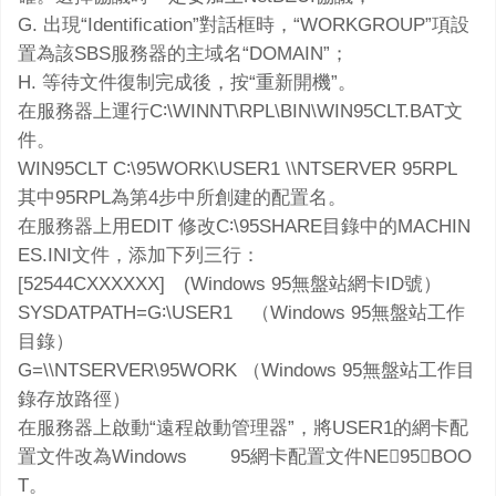
G. 出現“Identification”對話框時，“WORKGROUP”項設
置為該SBS服務器的主域名“DOMAIN”；
H. 等待文件復制完成後，按“重新開機”。
在服務器上運行C∶\WINNT\RPL\BIN\WIN95CLT.BAT文
件。
WIN95CLT C∶\95WORK\USER1 \\NTSERVER 95RPL
其中95RPL為第4步中所創建的配置名。
在服務器上用EDIT 修改C∶\95SHARE目錄中的MACHIN
ES.INI文件，添加下列三行：
[52544CXXXXXX] (Windows 95無盤站網卡ID號）
SYSDATPATH=G∶\USER1 （Windows 95無盤站工作
目錄）
G=\\NTSERVER\95WORK （Windows 95無盤站工作目
錄存放路徑）
在服務器上啟動“遠程啟動管理器”，將USER1的網卡配
置文件改為Windows 95網卡配置文件NE95BOO
T。