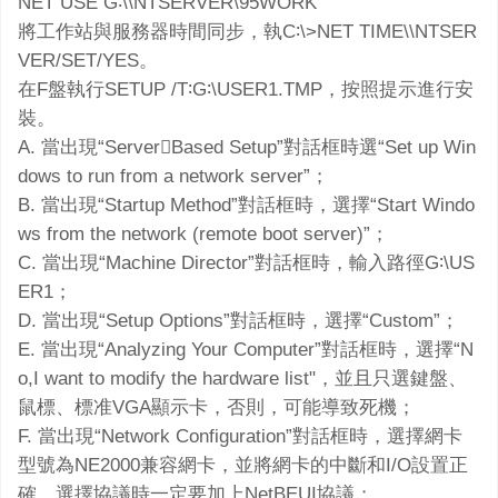
NET USE G∶\\NTSERVER\95WORK
將工作站與服務器時間同步，執C∶\>NET TIME\\NTSER
VER/SET/YES。
在F盤執行SETUP /T∶G∶\USER1.TMP，按照提示進行安
裝。
A. 當出現“ServerBased Setup”對話框時選“Set up Win
dows to run from a network server”；
B. 當出現“Startup Method”對話框時，選擇“Start Windo
ws from the network (remote boot server)”；
C. 當出現“Machine Director”對話框時，輸入路徑G∶\US
ER1；
D. 當出現“Setup Options”對話框時，選擇“Custom”；
E. 當出現“Analyzing Your Computer”對話框時，選擇“N
o,I want to modify the hardware list"，並且只選鍵盤、
鼠標、標准VGA顯示卡，否則，可能導致死機；
F. 當出現“Network Configuration”對話框時，選擇網卡
型號為NE2000兼容網卡，並將網卡的中斷和I/O設置正
確。選擇協議時一定要加上NetBEUI協議；