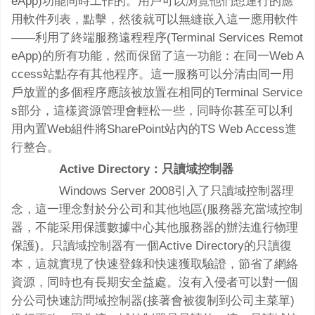
eApp)功能同時工作的。用戶可以浏覽他們想運行的應
用軟件列表，點擊，然後就可以無縫嵌入這一應用軟件
——利用了終端服務遠程程序(Terminal Services Remot
eApp)的所有功能，然而保留了這一功能：在同一Web A
ccess站點存有其他程序。這一服務可以分清由同一用
戶放置的多個程序應該被放置在相同的Terminal Service
s部分，這樣資源管理會輕松一些，同時你甚至可以利
用內置Web組件將SharePoint站內的TS Web Access進
行整合。
Active Directory：只讀域控制器
Windows Server 2008引入了只讀域控制器理
念，這一理念對於分公司和其他地區(服務器充當域控制
器，不能采用保護數據中心其他服務器的辦法進行物理
保護)。只讀域控制器有一個Active Directory的只讀復
本，這就實現了快速登錄和快速獲取驗證，節省了網絡
資源，同時也有長期安全益處。沒有入侵者可以對一個
分公司快速訪問域控制器(接著會被復制到公司主菜單)