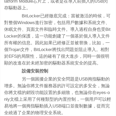
latform Module芯片上，或者是在導入前插入的USB閃
存驅動器上。
BitLocker已經徹底完成：當被激活的時候，可
對整個Windows進行加密，包括用戶數據和系統文件、
休眠文件、頁面文件和臨時文件。導入過程自身也受Bit
Locker的保護，這一功能創建了一個基於個人導入文件
所有權的信息。因此如果已經修正並被替換，比如，一
個Trojan文件，BitLocker將找出問題並阻止導入。相對
於EFS的局限性，這的確有了很大進步，同時一個很明
顯的改進在於未經加密的驅動器系統安全的提高。
設備安裝控制
另一個困擾企業的安全問題是USB拇指驅動的
增多。無論你將文件服務器的許可設定的多安全，無論
你將文檔的銷毀功能設置的多細致，也無論你在eyes-o
nly文檔上采用了何種類型的內置控制，一個用戶可以輕
易地將一個拇指驅動插入USB端口並復制數據，從而完
全繞過了企業的物理安全系統。