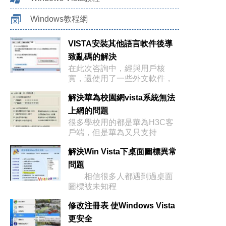
Windows教程網
VISTA安裝其他語言軟件後導
致亂碼的解決
在此次咨詢中，經與用戶核
實，還使用了一些外文軟件，
之前這些外文軟
解決華為校園網vista系統無法
上網的問題
很多學校用的都是華為H3C客
戶端，但是華為又只支持
windows
解決Win Vista下桌面圖標異常
問題
相信很多人都遇到過桌面
圖標被未知程
修改注冊表 使Windows Vista
更安全