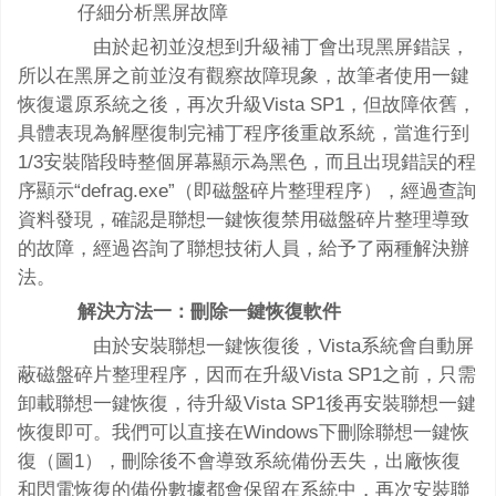
仔細分析黑屏故障
由於起初並沒想到升級補丁會出現黑屏錯誤，
所以在黑屏之前並沒有觀察故障現象，故筆者使用一鍵
恢復還原系統之後，再次升級Vista SP1，但故障依舊，
具體表現為解壓復制完補丁程序後重啟系統，當進行到
1/3安裝階段時整個屏幕顯示為黑色，而且出現錯誤的程
序顯示“defrag.exe”（即磁盤碎片整理程序），經過查詢
資料發現，確認是聯想一鍵恢復禁用磁盤碎片整理導致
的故障，經過咨詢了聯想技術人員，給予了兩種解決辦
法。
解決方法一：刪除一鍵恢復軟件
由於安裝聯想一鍵恢復後，Vista系統會自動屏
蔽磁盤碎片整理程序，因而在升級Vista SP1之前，只需
卸載聯想一鍵恢復，待升級Vista SP1後再安裝聯想一鍵
恢復即可。我們可以直接在Windows下刪除聯想一鍵恢
復（圖1），刪除後不會導致系統備份丟失，出廠恢復
和閃電恢復的備份數據都會保留在系統中，再次安裝聯