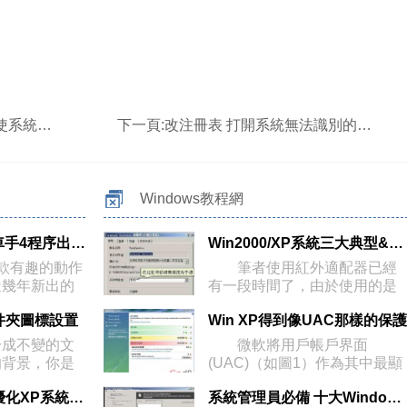
安全(2)
下一頁:
改注冊表 打開系統無法識別的“未知文件”
Windows教程網
WinXP玩俠盜獵車手4程序出錯如何解決
Win2000/XP系統三大典型&amp;#
款有趣的動作
筆者使用紅外適配器已經
近幾年新出的
有一段時間了，由於使用的是
Wi
 文件夾圖標設置
Win XP得到像UAC那樣的保護
成不變的文
微軟將用戶帳戶界面
的背景，你是
(UAC)（如圖1）作為其中最顯
著
系統加速 從逐步優化XP系統開始(1)
系統管理員必備 十大Windows服務器工具(2)