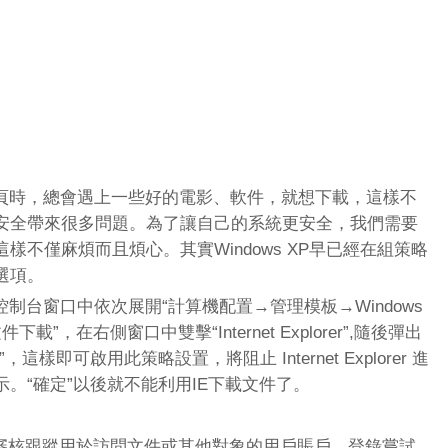
時，總會遇上一些好的電影、軟件，就想下載，這樣不
安全帶來很多問題。為了讓自己的系統更安全，我們需要
不僅麻煩而且煩心。其實Windows XP早已經在組策略
選項。
台窗口中依次展開“計算機配置→管理模板→Windows
下載”，在右側窗口中雙擊“Internet Explorer”,隨後彈出
樣即可啟用此策略設置，將阻止 Internet Explorer 進
。“確定”以後就不能利用IE下載文件了。
使用審核跟蹤用於訪問文件或其他對象的用戶賬戶、登錄嘗試、