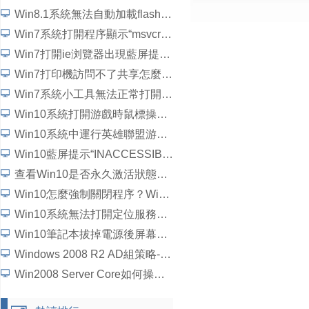
Win8.1系統無法自動加載flash插件如何解決？
Win7系統打開程序顯示“msvcrtd.dll丟失無法啟動程序”怎麼解決
Win7打開ie浏覽器出現藍屏提示“錯誤代碼c0000145”如何解決？
Win7打印機訪問不了共享怎麼辦？
Win7系統小工具無法正常打開如何解決？
Win10系統打開游戲時鼠標操作延遲了怎麼解決？
Win10系統中運行英雄聯盟游戲崩潰、閃退問題怎麼解決？
Win10藍屏提示“INACCESSIBLE_BOOT_DEVICE”怎麼處理？
查看Win10是否永久激活狀態的方法
Win10怎麼強制關閉程序？Win10強行關閉電腦程序的方法
Win10系統無法打開定位服務怎麼辦？
Win10筆記本拔掉電源後屏幕變暗如何解決？
Windows 2008 R2 AD組策略-統一域用戶桌面背景詳細圖文教程
Win2008 Server Core如何操作？5個步驟學會Win2008 Server Core操作