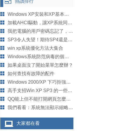
熱讀排行
Windows XP安裝和XP基本設置(3)
加載AHCI驅動，讓XP系統同開機藍屏說再見
我把電腦的用戶密碼忘記了，要怎麼破解密碼？
SP3令人失望！期待SP4還是擁抱Vista SP1
win xp系統優化方法大集合
Windows系統防范病毒的個人經驗(1)
如果桌面沒了開始菜單怎麼辦？
如何查找有故障的配件
Windows 2000/XP 下巧拒強行關機
高手支招Win XP SP3 的一些常見問題疑難
QQ能上但不能打開網頁怎麼辦啊
我們看看：系統無法顯示縮略圖技巧
大家都在看