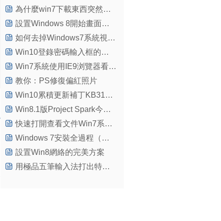
為什麼win7下載東西突然間下載速度變0了
設置Windows 8開始畫面中瓷貼最大行數的技巧
如何去掉Windows7系統視頻加速
Win10登錄密碼輸入框的明文顯示功能如何關閉？
Win7系統使用IE9浏覽器看視頻沒圖像怎麼辦
教你：PS修復偏紅照片
Win10累積更新補丁KB3176493無法安裝的解決方法
Win8.1版Project Spark今天將發布Beta測試
快速打開查看文件Win7系統有妙招
Windows 7安裝全過程（多圖詳解）
設置Win8網絡的完美方案
用極品五筆輸入法打出特殊符號的圖文步驟教學