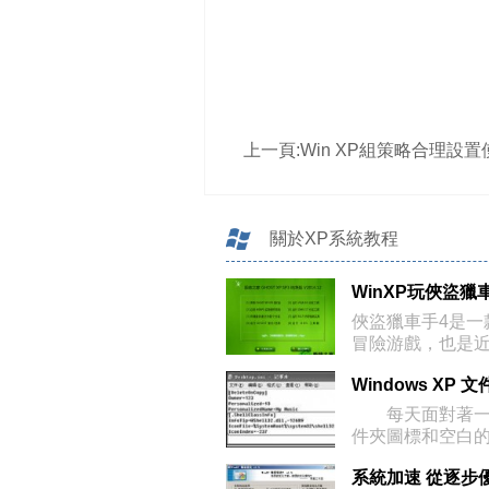
上一頁:
Win XP組策略合理設置使系統更加
關於XP系統教程
俠盜獵車手4是一
冒險游戲，也是
一
Windows XP
每天面對著一
件夾圖標和空白
否已