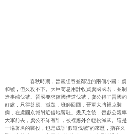
春秋時期，晉國想吞並鄰近的兩個小國：虞
和虢，但久攻不下。大臣荀息用計收買虞國國君，並制
造事端伐虢。晉國要求虞國借道伐虢，虞公得了晉國的
好處，只得答應。滅虢，班師回國，晉軍大將裡克裝
病，在虞國京城附近借地暫駐。幾天之後，晉獻公親率
大軍前去，虞公不知有詐，被裡應外合輕松滅國。這是
一場著名的戰役，也是成語“假道伐虢”的來歷，指在久