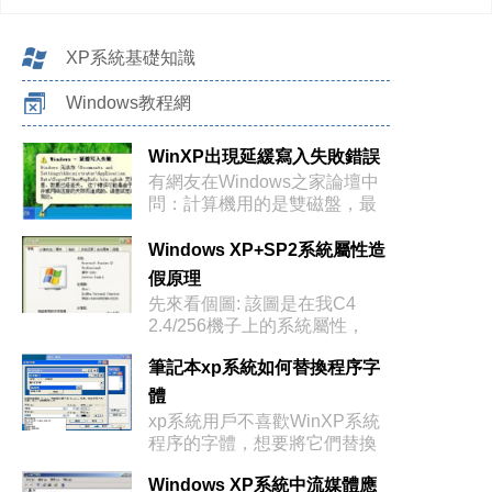
XP系統基礎知識
Windows教程網
WinXP出現延緩寫入失敗錯誤
有網友在Windows之家論壇中
問：計算機用的是雙磁盤，最
近系
Windows XP+SP2系統屬性造
假原理
先來看個圖: 該圖是在我C4
2.4/256機子上的系統屬性，
筆記本xp系統如何替換程序字
體
xp系統用戶不喜歡WinXP系統
程序的字體，想要將它們替換
成自
Windows XP系統中流媒體應