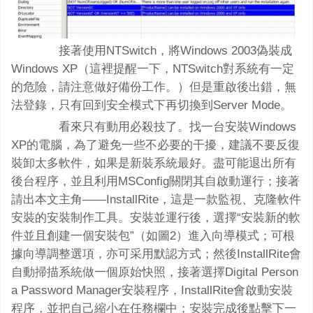
接著使用NTSwitch，將Windows 2003偽裝成
Windows XP（這裡提醒一下，NTSwitch對系統有一定
的危險，請注意做好備份工作。）但是重啟後出錯，無
法登錄，只有回到安全模式下再切換到Server Mode。
看來只有動用必殺技了。找一台安裝Windows
XP的電腦，為了避免一些不必要的干擾，建議不要反復
裝卸太多軟件，如果是新裝系統最好。盡可能退出所有
後台程序，並且利用MSConfig關閉其自啟動運行；接著
請出本文主角——InstallRite，這是一款監視、克隆軟件
安裝的安裝制作工具。安裝並運行後，選擇“安裝新的軟
件並且創建一個安裝包”（如圖2）進入向導模式；可根
據向導調整選項，亦可采用默認方式；然後InstallRite會
自動掃描系統做一個原始快照，接著選擇Digital Person
a Password Manager安裝程序，InstallRite會啟動安裝
程序，並把自己縮小在任務欄中；安裝完成後點擊下一