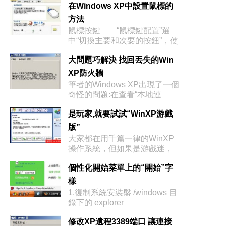
在Windows XP中設置鼠標的
方法
鼠標按鍵 “鼠標鍵配置”選
中“切換主要和次要的按鈕”，使
左右
大問題巧解決 找回丟失的Win
XP防火牆
筆者的Windows XP出現了一個
奇怪的問題:在查看“本地連
是玩家,就要試試“WinXP游戲
版”
大家都在用千篇一律的WinXP
操作系統，但如果是游戲迷，
這樣的
個性化開始菜單上的“開始”字
樣
1.復制系統安裝盤 /windows 目
錄下的 explorer
修改XP遠程3389端口 讓連接