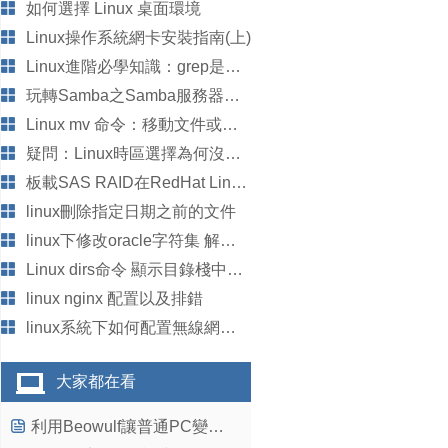
如何選擇 Linux 桌面環境
Linux操作系統網卡安裝指南(上)
Linux進階必學知識：grep是什麼？怎麼用？
連接所指向的目標目錄

玩轉Samba之Samba服務器搭建全程講解
Linux mv 命令：移動文件或目錄
疑問：Linux時區選擇為何沒有北京？
板載SAS RAID在RedHat Linux操作系統下不能顯示板載SAS RAID的解決
linux刪除指定日期之前的文件
linux下修改oracle字符集 解決中文亂碼
Linux dirs命令 顯示目錄棧中記錄
linux nginx 配置以及排錯
linux系統下如何配置無線網卡？
大家都在看
利用Beowulf讓普通PC變集群