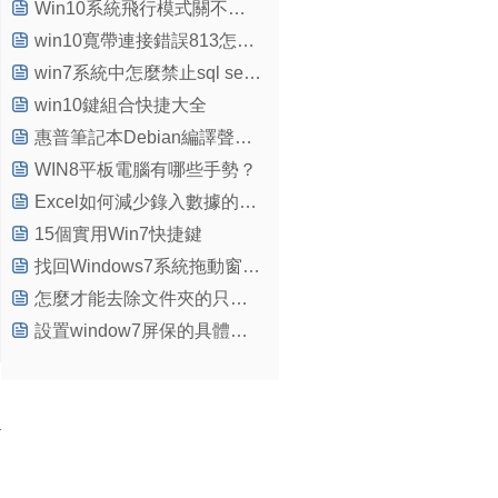
Win10系統飛行模式關不了的解決方法
win10寬帶連接錯誤813怎麼辦？
win7系統中怎麼禁止sql server服務開機啟動
win10鍵組合快捷大全
惠普筆記本Debian編譯聲卡驅動的方法
WIN8平板電腦有哪些手勢？
Excel如何減少錄入數據的錯誤？Excel表格數據有效性怎麼使用？
15個實用Win7快捷鍵
找回Windows7系統拖動窗口時消失的內容
怎麼才能去除文件夾的只讀屬性呢？
設置window7屏保的具體步驟