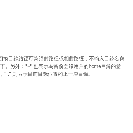
。切換目錄路徑可為絕對路徑或相對路徑，不輸入目錄名會
下。另外："~" 也表示為當前登錄用戶的home目錄的意
，".." 則表示目前目錄位置的上一層目錄。