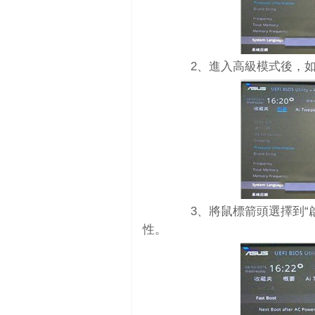
2、進入高級模式後，如
3、將鼠標箭頭選擇到“啟動”選項
性。