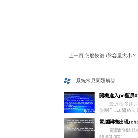
上一頁:
怎麼恢復u盤容量大小？
系統常見問題解答
最近很多用戶
盤制作成u盤啟動
就
電腦開機出現reb
select pror