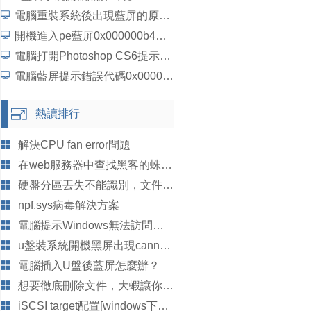
電腦重裝系統後出現藍屏的原因分析
開機進入pe藍屏0x000000b4怎麼解決？
電腦打開Photoshop CS6提示配置錯誤16如何解決？
電腦藍屏提示錯誤代碼0x00000019如何解決？
熱讀排行
解決CPU fan error問題
在web服務器中查找黑客的蛛絲馬跡
硬盤分區丟失不能識別，文件系統損壞，不能讀取第一個/第二個NTF
npf.sys病毒解決方案
電腦提示Windows無法訪問指定設備路徑或文件如何解決？
u盤裝系統開機黑屏出現cannot load file如何解決？
電腦插入U盤後藍屏怎麼辦？
想要徹底刪除文件，大蝦讓你心想事成
iSCSI target配置[windows下使用linux的存儲設備]