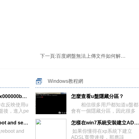
下一頁:
百度網盤無法上傳文件如何解決？
Windows教程網
開機進入pe藍屏0x000000b4怎麼解決？
怎麼查看u盤隱藏分區？
在反映使用u
相信很多用戶都知道u盤都
盤後，進入pe
會有一個隱藏分區，因此很多
用戶在
電腦開機出現reboot and select怎麼辦？
怎樣在win7系統安裝建立ADSL寬帶連接
oot and
如果你懂得在xp系統下建立
ADSL寬帶連接，那應該