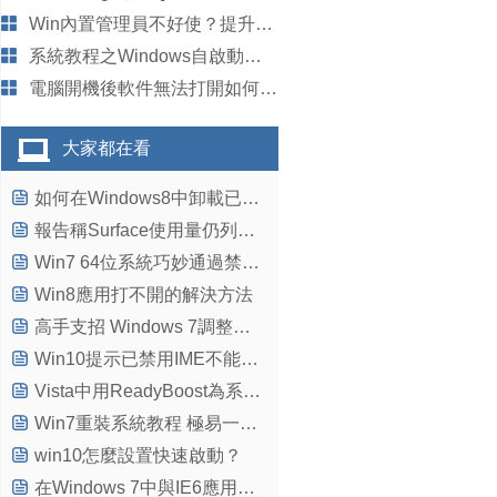
Win內置管理員不好使？提升最高權限
系統教程之Windows自啟動方式大全
電腦開機後軟件無法打開如何解決？
大家都在看
如何在Windows8中卸載已安裝的更新
報告稱Surface使用量仍列Win8設備之首
Win7 64位系統巧妙通過禁止nvcpl服務項加快開機速度
Win8應用打不開的解決方法
高手支招 Windows 7調整分區功能的步驟詳解
Win10提示已禁用IME不能輸入中文怎麼辦?
Vista中用ReadyBoost為系統提速
Win7重裝系統教程 極易一鍵系統重裝方法
win10怎麼設置快速啟動？
在Windows 7中與IE6應用程序相處