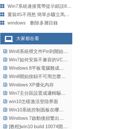
Win7系統連接寬帶提示錯誤815如何解決？
重裝IIS不用愁 簡單步驟立馬搞定
windows 刪除多層目錄
大家都在看
Win8系統裡文件Pin到開始屏幕技巧
Win7如何安裝不兼容的VC++6.0（圖文）
Windows 8平板電腦難成主流的10大緣由
Win8開始按鈕不可用怎麼辦?Win8開始按鈕沒反應的解決方法
Windows XP優化內存
Win7主分區設置成邏輯驅動器的技巧
win10怎樣激活登陸界面
Win10系統控制面板在哪？Win10控制面板怎麼打開？
Windows 7啟動後頻繁出現假死解決辦法
[教程]win10 build 10074開始菜單暗藏背景模糊特技