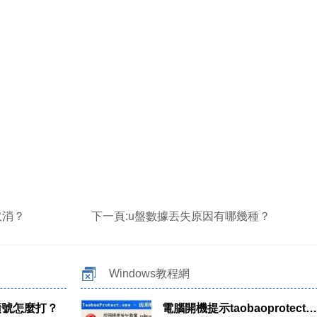
取消？
下一頁:
u盤數據丟失原因有哪幾種？
Windows教程網
頓號怎麼打？
電腦開機提示taobaoprotect.exe應用程序錯誤的解決方法