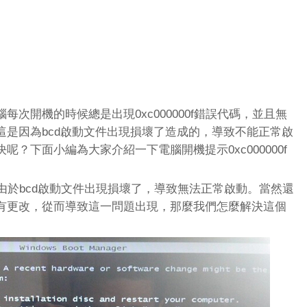
開機的時候總是出現0xc000000f錯誤代碼，並且無
這是因為bcd啟動文件出現損壞了造成的，導致不能正常啟
？下面小編為大家介紹一下電腦開機提示0xc000000f
f是由於bcd啟動文件出現損壞了，導致無法正常啟動。當然還
有更改，從而導致這一問題出現，那麼我們怎麼解決這個