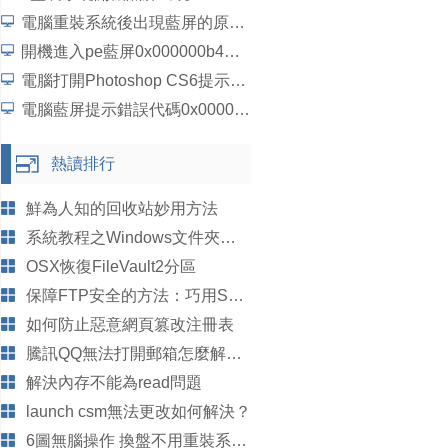
電腦重裝系統後出現藍屏的原因分析
開機進入pe藍屏0x000000b4怎麼解決？
電腦打開Photoshop CS6提示配置錯誤16如何解決？
電腦藍屏提示錯誤代碼0x00000019如何解決？
熱讀排行
鮮為人知的回收站妙用方法
系統教程之Windows文件夾安全上鎖隱藏方法
OSX恢復FileVault2分區
保障FTP安全的方法：巧用SSL加密
如何防止惡意網頁篡改注冊表
騰訊QQ無法打開郵箱怎麼解決？
解決內存不能為read問題
launch csm無法更改如何解決？
6圖無腦操作 換盤不用重裝系統了！