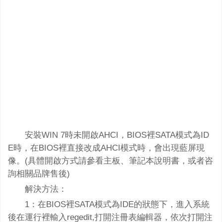
安裝WIN 7時未開啟AHCI，BIOS裡SATA模式為ID
E時，在BIOS裡直接改成AHCI模式時，會出現藍屏現
像。(具體開啟方式請參看主板、筆記本說明書，或者咨
詢相關品牌售後)
解決方法：
1：在BIOS裡SATA模式為IDE的狀態下，進入系統
後在運行裡輸入regedit,打開注冊表編輯器，依次打開注