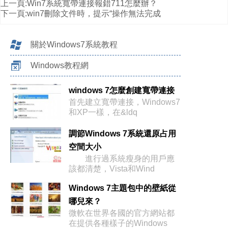
上一頁:
Win7系統寬帶連接報錯711怎麼辦？
下一頁:
win7刪除文件時，提示“操作無法完成
關於Windows7系統教程
Windows教程網
windows 7怎麼創建寬帶連接
首先建立寬帶連接，Windows7
和XP一樣，在&ldq
調節Windows 7系統還原占用
空間大小
進行過系統瘦身的用戶應
該都清楚，Vista和Wind
Windows 7主題包中的壁紙從
哪兒來？
微軟在世界各國的官方網站都
在提供各種樣子的Windows