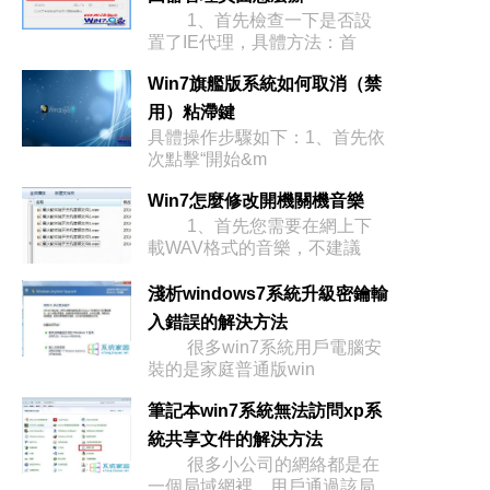
1、首先檢查一下是否設
置了IE代理，具體方法：首
Win7旗艦版系統如何取消（禁
用）粘滯鍵
具體操作步驟如下：1、首先依
次點擊“開始&m
Win7怎麼修改開機關機音樂
1、首先您需要在網上下
載WAV格式的音樂，不建議
淺析windows7系統升級密鑰輸
入錯誤的解決方法
很多win7系統用戶電腦安
裝的是家庭普通版win
筆記本win7系統無法訪問xp系
統共享文件的解決方法
很多小公司的網絡都是在
一個局域網裡，用戶通過該局