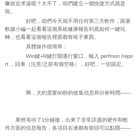
嘛捨近求遠呢？大不了，咱們建立一個快捷方式就是
啦。
好吧，咱們今天就不用任何第三方軟件，跟著
軟媒小編一起看看這個系統健康報告到底如何一鍵玩
轉，也看看這個報告裡面都有啥子東西。
具體操作很簡單：
Win鍵+R鍵打開運行窗口，輸入 perfmon /repo
rt ，回車（注意/之前有個空格），好吧，一切搞定。
啊，大約需要60秒的收集信息和分析時間——
果然等待了1分鐘後，出來了非常詳盡的硬件和軟
件方面的信息報告，各項目右邊都有箭頭可以點開——