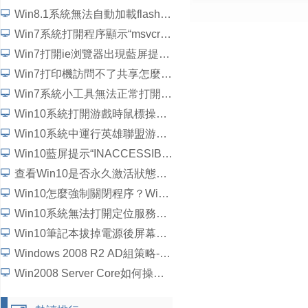
Win8.1系統無法自動加載flash插件如何解決？
Win7系統打開程序顯示“msvcrtd.dll丟失無法啟動程序”怎麼解決
Win7打開ie浏覽器出現藍屏提示“錯誤代碼c0000145”如何解決？
Win7打印機訪問不了共享怎麼辦？
Win7系統小工具無法正常打開如何解決？
Win10系統打開游戲時鼠標操作延遲了怎麼解決？
Win10系統中運行英雄聯盟游戲崩潰、閃退問題怎麼解決？
Win10藍屏提示“INACCESSIBLE_BOOT_DEVICE”怎麼處理？
查看Win10是否永久激活狀態的方法
Win10怎麼強制關閉程序？Win10強行關閉電腦程序的方法
Win10系統無法打開定位服務怎麼辦？
Win10筆記本拔掉電源後屏幕變暗如何解決？
Windows 2008 R2 AD組策略-統一域用戶桌面背景詳細圖文教程
Win2008 Server Core如何操作？5個步驟學會Win2008 Server Core操作