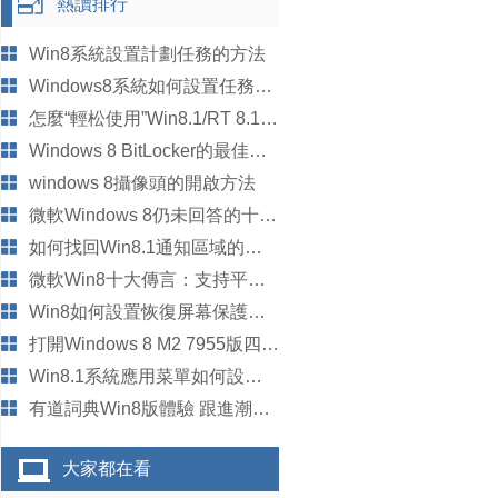
熱讀排行
Win8系統設置計劃任務的方法
Windows8系統如何設置任務欄中如何添加工具欄
怎麼“輕松使用”Win8.1/RT 8.1系統的按鈕？
Windows 8 BitLocker的最佳替代品
windows 8攝像頭的開啟方法
微軟Windows 8仍未回答的十個重大問題
如何找回Win8.1通知區域的小喇叭圖標
微軟Win8十大傳言：支持平板電腦居首
Win8如何設置恢復屏幕保護程序不提示輸入密碼
打開Windows 8 M2 7955版四大隱藏功能組圖
Win8.1系統應用菜單如何設置修改默認排序？
有道詞典Win8版體驗 跟進潮流不松懈
大家都在看