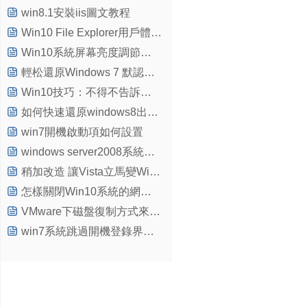
win8.1安裝iis圖文教程
Win10 File Explorer用戶體驗將更優秀
Win10系統屏幕亮度調節不了的解決方法
輕松還原Windows 7 默認字體
Win10技巧：不得不告訴你的關於Win10的10個小技巧
如何快速還原windows8出廠設置
win7開機啟動項如何設置
windows server2008系統彈出今天必須修改密碼該怎麼處理？
稍加改造 讓Vista立馬變Windows 7
怎樣關閉Win10系統的網絡位置
VMware下磁盤復制方式來配置PXE服務器
win7系統跳過開機登錄界面直接進入系統的技巧