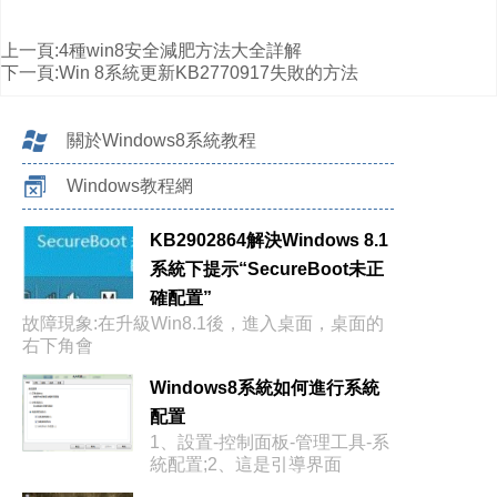
上一頁:
4種win8安全減肥方法大全詳解
下一頁:
Win 8系統更新KB2770917失敗的方法
關於Windows8系統教程
Windows教程網
KB2902864解決Windows 8.1
系統下提示“SecureBoot未正
確配置”
故障現象:在升級Win8.1後，進入桌面，桌面的
右下角會
Windows8系統如何進行系統
配置
1、設置-控制面板-管理工具-系
統配置;2、這是引導界面