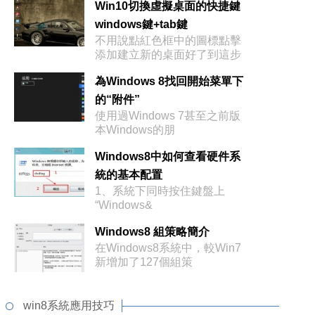
Win10切換虛擬桌面的快捷鍵
windows鍵+tab鍵
不用說點紅色框中的圖標點擊
添加建立新的桌面好了到這步
說明
為Windows 8找回開始菜單下
的“附件”
使用過Windows 7甚至之前版
本Windows的朋
Windows8中如何查看硬件系
統的基本配置
1、系統下同時按住鍵盤上
“Windows&
Windows8 組策略簡介
在Windows8系統中，較Win7
新增加了127個組策
win8系統應用技巧