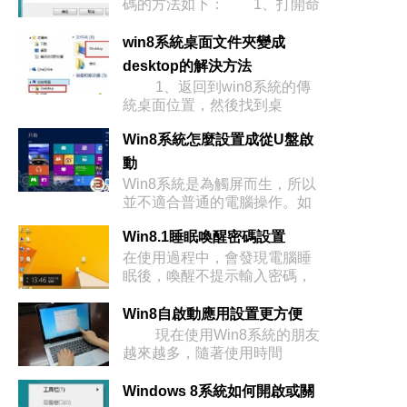
碼的方法如下： 1、打開命
令窗口
win8系統桌面文件夾變成
desktop的解決方法
1、返回到win8系統的傳
統桌面位置，然後找到桌
Win8系統怎麼設置成從U盤啟
動
Win8系統是為觸屏而生，所以
並不適合普通的電腦操作。如
何進入B
Win8.1睡眠喚醒密碼設置
在使用過程中，會發現電腦睡
眠後，喚醒不提示輸入密碼，
直接進入系統
Win8自啟動應用設置更方便
現在使用Win8系統的朋友
越來越多，隨著使用時間
Windows 8系統如何開啟或關