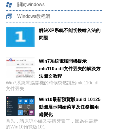
關於windows
Windows教程網
解決XP系統不能切換輸入法的
問題
Win7系統電腦開機提示
mfc110u.dll文件丟失的解決方
法圖文教程
Win7系統電腦開機的時候突然跳出mfc110u.dll
文件丟失
Win10最新預覽版build 10125
動圖展示開始菜單及任務欄兩
處變化
首先，請原諒小編又要擠牙膏了，因為在最新
的Win10預覽版101