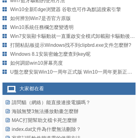
win7藍牙驅動的使用方法
Win10全新Edge浏覽器 谷歌也可作為默認搜索引擎
如何辨別Win7是否官方原版
Win10系統任務欄怎麼變透明
Win7安裝顯卡驅動就一直重啟安全模式卸載顯卡驅動後就正常
打開粘貼板提示Windows找不到clipbrd.exe文件怎麼辦?
Windows 8.1安裝密鑰怎麼查到key呢
如何調節win10屏幕亮度
U盤怎麼安裝Win10一周年正式版 Win10一周年更新正式版U盤安裝圖文詳解
大家都在看
請問貓（網絡）能直接連接電腦嗎？
海賊無雙3無法播放動畫怎麼辦
MAC打開幫助文檔卡死怎麼辦
index.dat文件為什麼無法刪除？